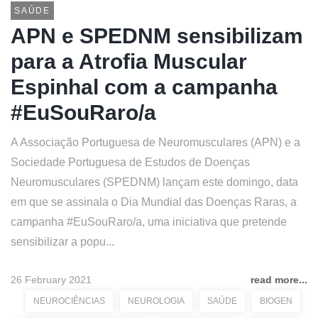
SAÚDE
APN e SPEDNM sensibilizam
para a Atrofia Muscular
Espinhal com a campanha
#EuSouRaro/a
A Associação Portuguesa de Neuromusculares (APN) e a
Sociedade Portuguesa de Estudos de Doenças
Neuromusculares (SPEDNM) lançam este domingo, data
em que se assinala o Dia Mundial das Doenças Raras, a
campanha #EuSouRaro/a, uma iniciativa que pretende
sensibilizar a popu...
26 February 2021
read more...
NEUROCIÊNCIAS
NEUROLOGIA
SAÚDE
BIOGEN