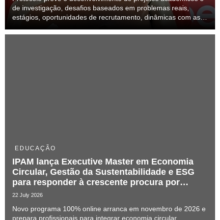
de investigação, desafios baseados em problemas reais,
estágios, oportunidades de recrutamento, dinâmicas com as
unidades da rede e iniciativas conjuntas de formação
EDUCAÇÃO
IPAM lança Executive Master em Economia
Circular, Gestão da Sustentabilidade e ESG
para responder à crescente procura por
talento especializado
22 July 2026
Novo programa 100% online arranca em novembro de 2026 e
prepara profissionais para integrar economia circular,