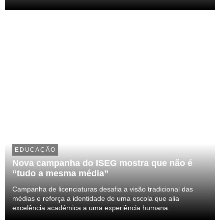
reconhecimento da Escola, esta eleição assinala o início de
um novo ciclo orientado para a inovação, a excelência acad...
EDUCAÇÃO
Nova campanha do ISEG mostra que não é
“tudo a mesma média”
Campanha de licenciaturas desafia a visão tradicional das
médias e reforça a identidade de uma escola que alia
excelência académica a uma experiência humana.