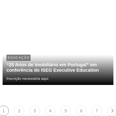
EDUCAÇÃO
“25 Anos de Imobiliário em Portugal” em
conferência do ISEG Executive Education
Inscrição necessária aqui.
1
2
3
4
5
6
7