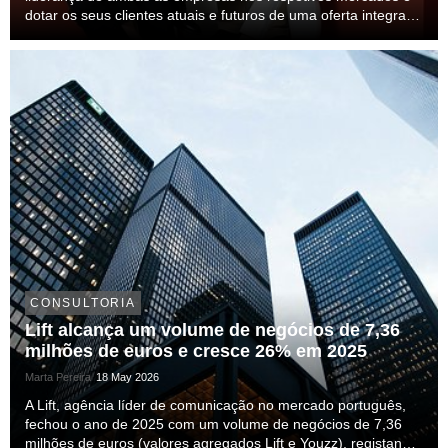
dotar os seus clientes atuais e futuros de uma oferta integrada
de serviços de comunicação à escala ibérica. - As duas
agências atingirão um volume de negócio...
CONSULTORIA
Lift alcança um volume de negócios de 7,36
milhões de euros e cresce 26% em 2025
Marta Pereira
18 May 2026
A Lift, agência líder de comunicação no mercado português,
fechou o ano de 2025 com um volume de negócios de 7,36
milhões de euros (valores agregados Lift e Youzz), registando