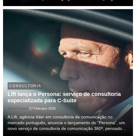
um crescimento de 26,33% da sua atividade. Em termos de
rentabilidade, superou os 1,3 milhões d...
CONSULTORIA
Lift lança o Persona: serviço de consultoria
especializada para C-Suite
Marta Pereira
27 February 2026
A Lift, agência líder em consultoria de comunicação no
mercado português, anuncia o lançamento do “Persona”, um
novo serviço de consultoria de comunicação 360º, pensado
especificamente para lideranças C-Suite (CEO, COO, CMO,