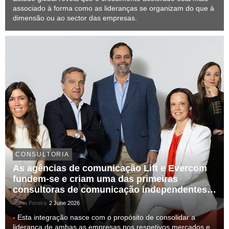
associado à forma como as lideranças se organizam do que à
dimensão ou ao sector das empresas.
CONSULTORIA
As agências de comunicação Lift e Evercom
fundem-se e criam uma das primeiras
consultoras de comunicação independentes
do mercado ibérico
Marta Pereira
2 June 2026
- Esta integração nasce com o propósito de consolidar a
liderança de ambas as empresas nos respetivos mercados e