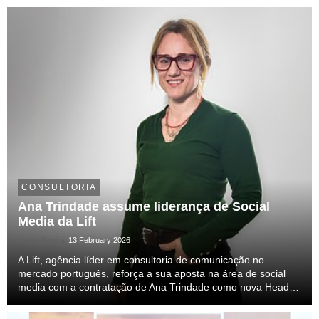
CTO, CIO, CHRO, entre outros). Num contexto em...
CONSULTORIA
Ana Trindade assume liderança de Social
Media da Lift
Marta Pereira
13 February 2026
A Lift, agência líder em consultoria de comunicação no
mercado português, reforça a sua aposta na área de social
media com a contratação de Ana Trindade como nova Head of
Social Media. Com um vasto percurso profissional a liderar
estratégias digitais em contextos multina...