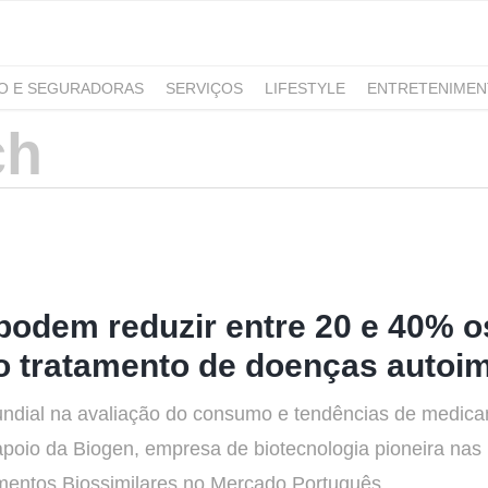
RO E SEGURADORAS
SERVIÇOS
LIFESTYLE
ENTRETENIME
GAMING
NOTÍCIAS
podem reduzir entre 20 e 40% o
no tratamento de doenças autoi
undial na avaliação do consumo e tendências de medica
poio da Biogen, empresa de biotecnologia pioneira nas
mentos Biossimilares no Mercado Português...