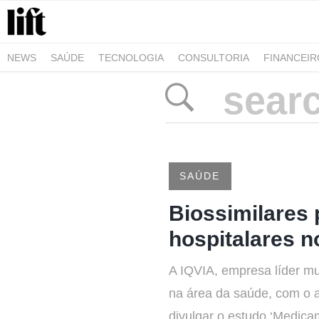
NEWS
SAÚDE
TECNOLOGIA
CONSULTORIA
FINANCEI
AGRO-ALIMENTAR
NEGÓCIOS & EMPRESAS
ARQUITETURA
SAÚDE
Biossimilares 
hospitalares 
A IQVIA, empresa líder m
na área da saúde, com o a
divulgar o estudo ‘Medica