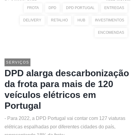
FROTA
DPD
DPD PORTUGAL
ENTREGAS
DELIVERY
RETALHO
HUB
INVESTIMENTOS
ENCOMENDAS
SERVIÇOS
DPD alarga descarbonização
da frota para mais de 120
veículos elétricos em
Portugal
- Para 2022, a DPD Portugal vai contar com 127 viaturas
elétricas espalhadas por diferentes cidades do país,