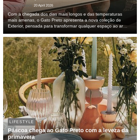
Raquel Campos
20 April 2026
Com a chegada dos dias mais longos e das temperaturas
mais amenas, o Gato Preto apresenta a nova coleção de
Exterior, pensada para transformar qualquer espaço ao ar
livre num refúgio de verão.
LIFESTYLE
Páscoa chega ao Gato Preto com a leveza da
primavera