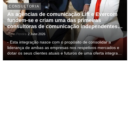
CONSULTORIA
As agências de comunicação Lift e Evercom
fundem-se e criam uma das primeiras
consultoras de comunicação independentes
do mercado ibérico
Marta Pereira
2 June 2026
- Esta integração nasce com o propósito de consolidar a
liderança de ambas as empresas nos respetivos mercados e
dotar os seus clientes atuais e futuros de uma oferta integrada
de serviços de comunicação à escala ibérica. - As duas
agências atingirão um volume de negócio...