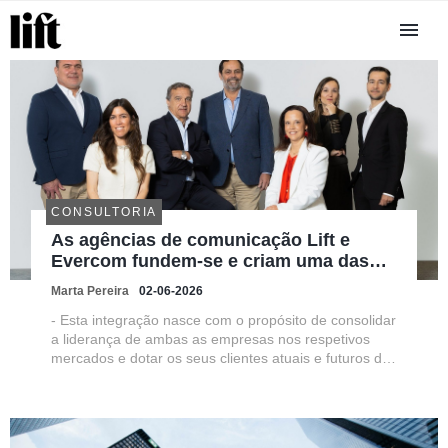
CONSULTORIA
As agências de comunicação Lift e
Evercom fundem-se e criam uma das
primeiras consultoras de comunicação
Marta Pereira
02-06-2026
independentes do mercado ibérico
- Esta integração nasce com o propósito de consolidar
a liderança de ambas as empresas nos respetivos
mercados e dotar os seus clientes atuais e futuros de
uma oferta integrada de serviços de comunicação à
escala ibérica. - As duas agências atingirão um
volume de negócio...