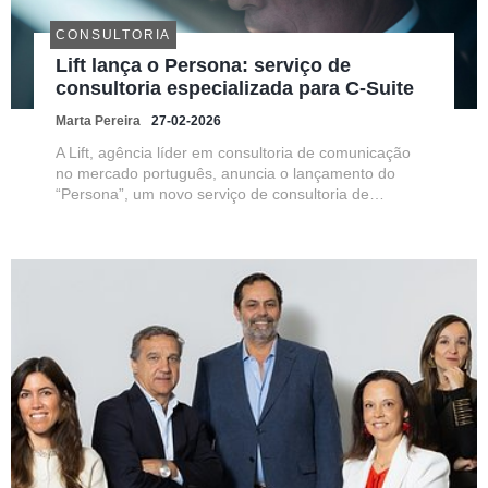
CONSULTORIA
Lift lança o Persona: serviço de
consultoria especializada para C-Suite
Marta Pereira
27-02-2026
A Lift, agência líder em consultoria de comunicação
no mercado português, anuncia o lançamento do
“Persona”, um novo serviço de consultoria de
comunicação 360º, pensado especificamente para
lideranças C-Suite (CEO, COO, CMO, CTO, CIO,
CHRO, entre outros). Num contexto em...