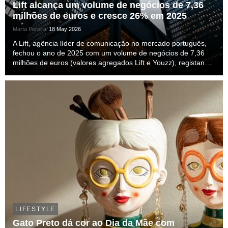
Lift alcança um volume de negócios de 7,36
milhões de euros e cresce 26% em 2025
Marta Pereira
18 May 2026
A Lift, agência líder de comunicação no mercado português,
fechou o ano de 2025 com um volume de negócios de 7,36
milhões de euros (valores agregados Lift e Youzz), registando
um crescimento de 26,33% da sua atividade. Em termos de
rentabilidade, superou os 1,3 milhões d...
LIFESTYLE
Gato Preto dá cor ao Dia da Mãe com