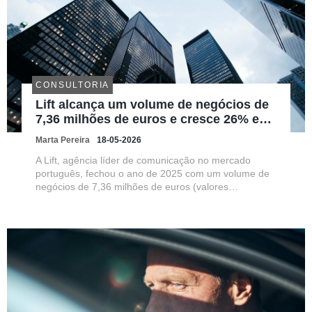
CONSULTORIA
Lift alcança um volume de negócios de
7,36 milhões de euros e cresce 26% em
2025
Marta Pereira
18-05-2026
A Lift, agência líder de comunicação no mercado
português, fechou o ano de 2025 com um volume de
negócios de 7,36 milhões de euros (valores
agregados Lift e Youzz), registando um crescimento
de 26,33% da sua atividade. Em termos de
rentabilidade, superou os 1,3 milhões d...