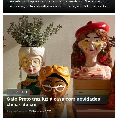
mercado português, anuncia o lançamento do “Persona”, um
novo serviço de consultoria de comunicação 360º, pensado
especificamente para lideranças C-Suite (CEO, COO, CMO,
CTO, CIO, CHRO, entre outros). Num contexto em...
LIFESTYLE
Gato Preto traz luz à casa com novidades
cheias de cor
Raquel Campos
23 February 2026