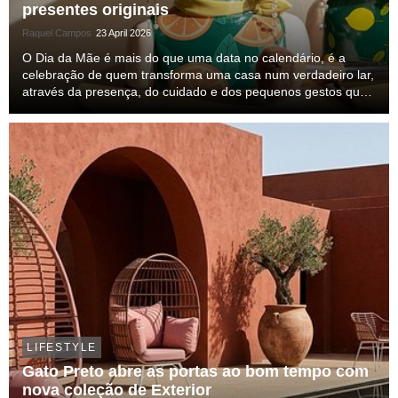
presentes originais
Raquel Campos
23 April 2026
O Dia da Mãe é mais do que uma data no calendário, é a
celebração de quem transforma uma casa num verdadeiro lar,
através da presença, do cuidado e dos pequenos gestos que
permanecem na memória. Neste espírito, o Gato Preto propõe
uma seleção onde a cor é protagonista, i...
LIFESTYLE
Gato Preto abre as portas ao bom tempo com
nova coleção de Exterior