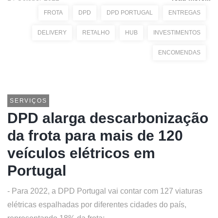
FROTA
DPD
DPD PORTUGAL
ENTREGAS
DELIVERY
RETALHO
HUB
INVESTIMENTOS
ENCOMENDAS
SERVIÇOS
DPD alarga descarbonização
da frota para mais de 120
veículos elétricos em
Portugal
- Para 2022, a DPD Portugal vai contar com 127 viaturas
elétricas espalhadas por diferentes cidades do país,