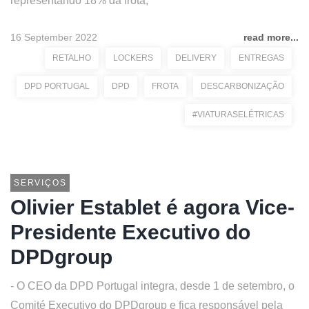
representando 18% da frota;
16 September 2022
read more...
RETALHO
LOCKERS
DELIVERY
ENTREGAS
DPD PORTUGAL
DPD
FROTA
DESCARBONIZAÇÃO
#VIATURASELÉTRICAS
SERVIÇOS
Olivier Establet é agora Vice-
Presidente Executivo do
DPDgroup
- O CEO da DPD Portugal integra, desde 1 de setembro, o
Comité Executivo do DPDgroup e fica responsável pela