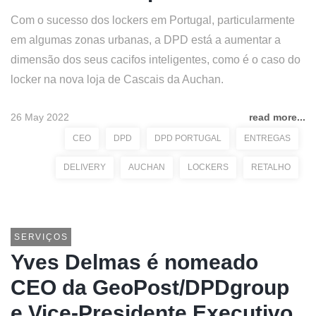
Com o sucesso dos lockers em Portugal, particularmente
em algumas zonas urbanas, a DPD está a aumentar a
dimensão dos seus cacifos inteligentes, como é o caso do
locker na nova loja de Cascais da Auchan.
26 May 2022
read more...
CEO
DPD
DPD PORTUGAL
ENTREGAS
DELIVERY
AUCHAN
LOCKERS
RETALHO
SERVIÇOS
Yves Delmas é nomeado
CEO da GeoPost/DPDgroup
e Vice-Presidente Executivo