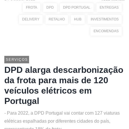
FROTA
DPD
DPD PORTUGAL
ENTREGAS
DELIVERY
RETALHO
HUB
INVESTIMENTOS
ENCOMENDAS
SERVIÇOS
DPD alarga descarbonização
da frota para mais de 120
veículos elétricos em
Portugal
- Para 2022, a DPD Portugal vai contar com 127 viaturas
elétricas espalhadas por diferentes cidades do país,