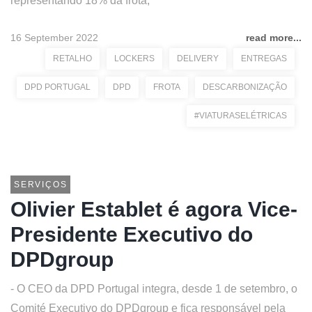
representando 18% da frota;
16 September 2022
read more...
RETALHO
LOCKERS
DELIVERY
ENTREGAS
DPD PORTUGAL
DPD
FROTA
DESCARBONIZAÇÃO
#VIATURASELÉTRICAS
SERVIÇOS
Olivier Establet é agora Vice-
Presidente Executivo do
DPDgroup
- O CEO da DPD Portugal integra, desde 1 de setembro, o
Comité Executivo do DPDgroup e fica responsável pela