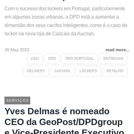
Com o sucesso dos lockers em Portugal, particularmente
em algumas zonas urbanas, a DPD está a aumentar a
dimensão dos seus cacifos inteligentes, como é o caso do
locker na nova loja de Cascais da Auchan.
26 May 2022
read more...
CEO
DPD
DPD PORTUGAL
ENTREGAS
DELIVERY
AUCHAN
LOCKERS
RETALHO
SERVIÇOS
Yves Delmas é nomeado
CEO da GeoPost/DPDgroup
e Vice-Presidente Executivo