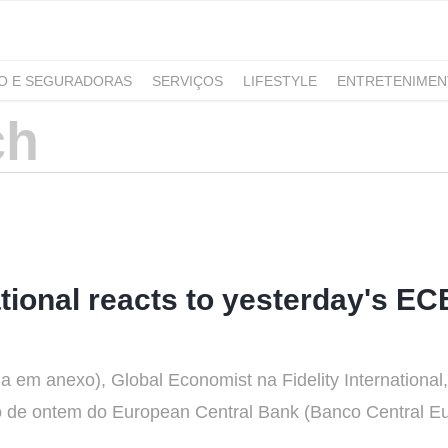
RO E SEGURADORAS
SERVIÇOS
LIFESTYLE
ENTRETENIME
GAMING
NOTÍCIAS
national reacts to yesterday's E
a em anexo), Global Economist na Fidelity International,
o de ontem do European Central Bank (Banco Central Eu