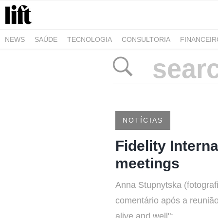
NEWS
SAÚDE
TECNOLOGIA
CONSULTORIA
FINANCEI
AGRO-ALIMENTAR
NEGÓCIOS & EMPRESAS
ARQUITETURA
NOTÍCIAS
Fidelity Inter
meetings
Anna Stupnytska (fotografi
comentário após a reuniã
alive and well":