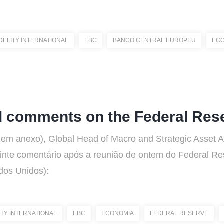
IDELITY INTERNATIONAL
EBC
BANCO CENTRAL EUROPEU
EC
comments on the Federal Res
em anexo), Global Head of Macro and Strategic Asset All
guinte comentário após a reunião de ontem do Federal R
dos Unidos):
ITY INTERNATIONAL
EBC
ECONOMIA
FEDERAL RESERVE