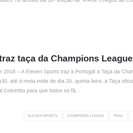
utubro, no âmbito da 10ª edição de ‘A Arte Chegou ao 
traz taça da Champions League
 2018 – A Eleven Sports traz a Portugal a Taça da Cham
h30, até à meia-noite de dia 20, quinta-feira, a Taça ofi
 Colombo para que todos os fã...
ELEVEN SPORTS
CHAMPIONS LEAGUE
FNAC