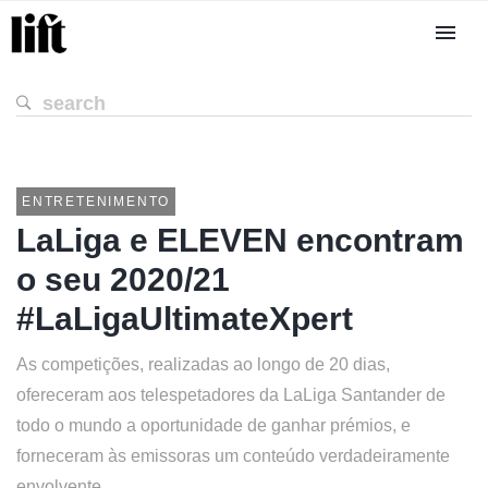
ENTRETENIMENTO
LaLiga e ELEVEN encontram
o seu 2020/21
#LaLigaUltimateXpert
As competições, realizadas ao longo de 20 dias,
ofereceram aos telespetadores da LaLiga Santander de
todo o mundo a oportunidade de ganhar prémios, e
forneceram às emissoras um conteúdo verdadeiramente
envolvente.