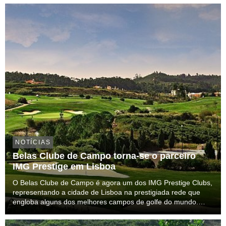
4,2%. Também no panorama da região de Lisboa o com...
NOTÍCIAS
Belas Clube de Campo torna-se o parceiro
IMG Prestige em Lisboa
O Belas Clube de Campo é agora um dos IMG Prestige Clubs,
representando a cidade de Lisboa na prestigiada rede que
engloba alguns dos melhores campos de golfe do mundo.
Como membro do IMG Prestige, o Belas Clube de Campo
passa a proporcionar aos seus subscritores o acess...