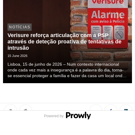
NOTÍCIAS
Verisure reforça articulação com a PSP
através de deteção proativa de tentativas de
intrusão
15 June 2026
Lisboa, 15 de junho de 2026 – Num contexto internacional
onde cada vez mais a insegurança é a palavra do dia, torna-
se essencial proteger a família e fazer da casa um local onde
nos sintamos seguros. Esta insegurança mais do que
percecionada ela é sentida, mas a solução ...
Powered by
Privacy Policy