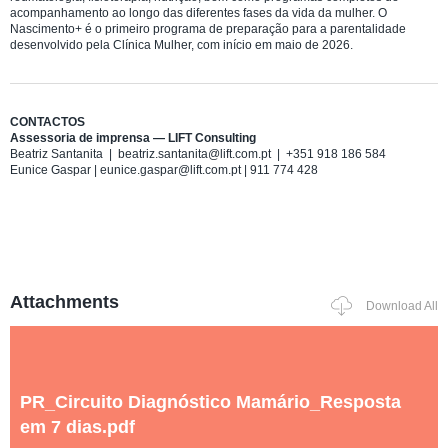
acompanhamento ao longo das diferentes fases da vida da mulher. O
Nascimento+ é o primeiro programa de preparação para a parentalidade
desenvolvido pela Clínica Mulher, com início em maio de 2026.
CONTACTOS
Assessoria de imprensa — LIFT Consulting
Beatriz Santanita | beatriz.santanita@lift.com.pt | +351 918 186 584
Eunice Gaspar | eunice.gaspar@lift.com.pt | 911 774 428
Attachments
Download All
PR_Circuito Diagnóstico Mamário_Resposta
em 7 dias.pdf