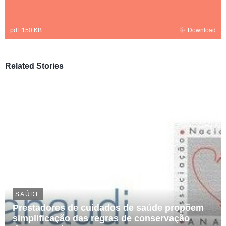
pdf
|
150 KB
Download
Related Stories
SAÚDE
Prestadores de cuidados de saúde propõem
simplificação das regras de conservação