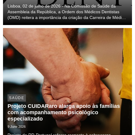
Lisboa, 02 de julho de 2026 - Na Comissão de Saúde da
Assembleia da República, a Ordem dos Médicos Dentistas
(OMD) reitera a importância da criação da Carreira de Médico
Dentista no Serviço Nacional de Saúde (SNS) e a construção
de um diploma verdadeiramente transformado...
SAÚDE
Projeto CUIDARaro alarga apoio às famílias
com acompanhamento psicológico
especializado
9 June 2026
Projeto da RD-Portugal reforça resposta à sobrecarga