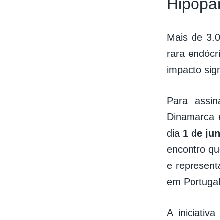
Hipopa
Mais de 3.0
rara endócr
impacto sign
Para assi
Dinamarca 
dia
1 de ju
encontro que
e represent
em Portugal
A iniciativ