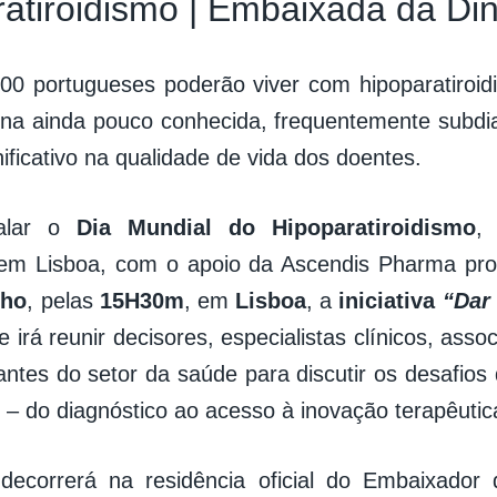
ratiroidismo | Embaixada da D
00 portugueses poderão viver com hipoparatiroi
ina ainda pouco conhecida, frequentemente subd
ificativo na qualidade de vida dos doentes.
nalar o
Dia Mundial do Hipoparatiroidismo
,
em Lisboa, com o apoio da Ascendis Pharma pr
nho
, pelas
15H30m
, em
Lisboa
, a
iniciativa
“Dar
 irá reunir decisores, especialistas clínicos, ass
antes do setor da saúde para discutir os desafios
 – do diagnóstico ao acesso à inovação terapêutic
a decorrerá na residência oficial do Embaixado