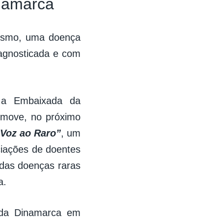
inamarca
dismo, uma doença
iagnosticada e com
 a Embaixada da
omove, no próximo
 Voz ao Raro”
, um
ociações de doentes
 das doenças raras
a.
r da Dinamarca em