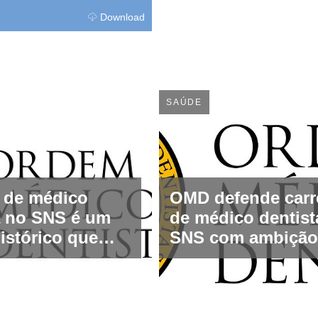
Download
SAÚDE
a de médico
OMD defende carr
a no SNS é um
de médico dentist
istórico que
SNS com ambição
ma execução
equivalente à carr
sa
médica