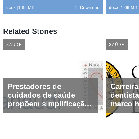
docx
|
1.68 MB
Download
docx
|
1.68 MB
Related Stories
SAÚDE
SAÚDE
Prestadores de
Carreir
cuidados de saúde
dentist
propõem simplificação
marco h
das regras de
exige u
conservação
ambicio
documental