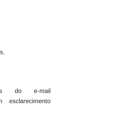
s.
vés do e-mail
esclarecimento