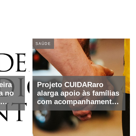
SAÚDE
eira
Projeto CUIDARaro
a no
alarga apoio às famílias
com acompanhamento
eira
psicológico
especializado