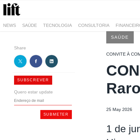
NEWS
SAÚDE
TECNOLOGIA
CONSULTORIA
FINANCEI
AGRO-ALIMENTAR
NEGÓCIOS & EMPRESAS
ARQUITETURA
SAÚDE
Share
CONVITE À CO
CONV
SUBSCREVER
Raro
Quero estar update
25 May 2026
1 de ju