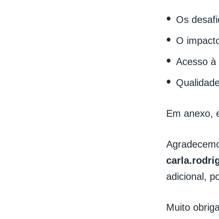
Os desafi
O impacto
Acesso à 
Qualidade
Em anexo, 
Agradec
carla.rodri
adicional, p
Muito obrig