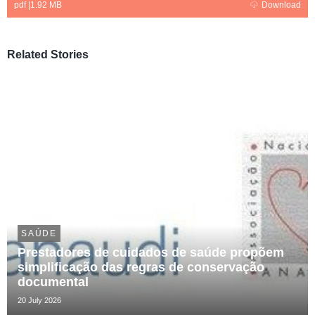
pdf
|
1.92 MB
Download
Related Stories
SAÚDE
Prestadores de cuidados de saúde propõem
simplificação das regras de conservação
documental
20 July 2026