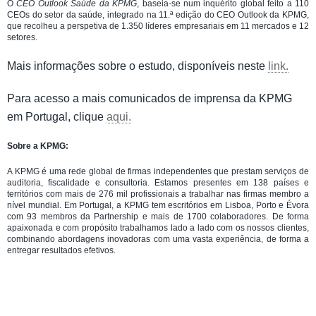
O
CEO Outlook Saúde da KPMG
, baseia-se num inquérito global feito a 110
CEOs do setor da saúde, integrado na 11.ª edição do CEO Outlook da KPMG,
que recolheu a perspetiva de 1.350 líderes empresariais em 11 mercados e 12
setores.
Mais informações sobre o estudo, disponíveis neste
link.
Para acesso a mais comunicados de imprensa da KPMG
em Portugal, clique
aqui.
Sobre a KPMG:
A KPMG é uma rede global de firmas independentes que prestam serviços de
auditoria, fiscalidade e consultoria. Estamos presentes em 138 países e
territórios com mais de 276 mil profissionais a trabalhar nas firmas membro a
nível mundial. Em Portugal, a KPMG tem escritórios em Lisboa, Porto e Évora
com 93 membros da Partnership e mais de 1700 colaboradores. De forma
apaixonada e com propósito trabalhamos lado a lado com os nossos clientes,
combinando abordagens inovadoras com uma vasta experiência, de forma a
entregar resultados efetivos.