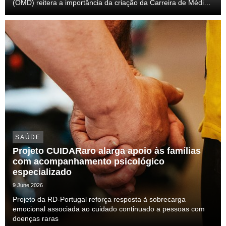
(OMD) reitera a importância da criação da Carreira de Médico
Dentista no Serviço Nacional de Saúde (SNS) e a construção
de um diploma verdadeiramente transformado...
SAÚDE
Projeto CUIDARaro alarga apoio às famílias
com acompanhamento psicológico
especializado
9 June 2026
Projeto da RD-Portugal reforça resposta à sobrecarga
emocional associada ao cuidado continuado a pessoas com
doenças raras