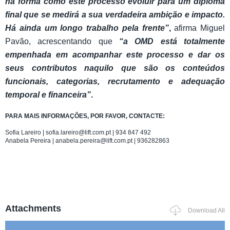
na forma como este processo evoluir para um diploma
final que se medirá a sua verdadeira ambição e impacto.
Há ainda um longo trabalho pela frente”
,
afirma Miguel
Pavão, acrescentando que
“a OMD está totalmente
empenhada em acompanhar este processo e dar os
seus contributos naquilo que são os conteúdos
funcionais, categorias, recrutamento e adequação
temporal e financeira”
.
PARA MAIS INFORMAÇÕES, POR FAVOR, CONTACTE:
Sofia Lareiro | sofia.lareiro@lift.com.pt | 934 847 492
Anabela Pereira | anabela.pereira@lift.com.pt | 936282863
Attachments
Download All