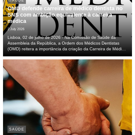
SAÚDE
OMD defende carreira de médico dentista no
SNS com ambição equivalente à carreira
médica
2 July 2026
Lisboa, 02 de julho de 2026 - Na Comissão de Saúde da
Assembleia da República, a Ordem dos Médicos Dentistas
(OMD) reitera a importância da criação da Carreira de Médico
Dentista no Serviço Nacional de Saúde (SNS) e a construção
de um diploma verdadeiramente transformado...
SAÚDE