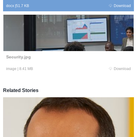
docx
|
51.7 KB
Download
Security.jpg
image
|
8.41 MB
Download
Related Stories