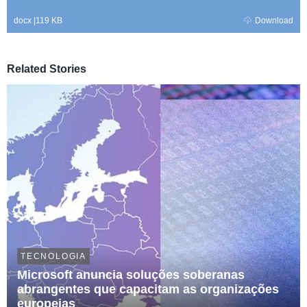
docx
|
119 KB
Download
Related Stories
TECNOLOGIA
Microsoft anuncia soluções soberanas
abrangentes que capacitam as organizações
europeias