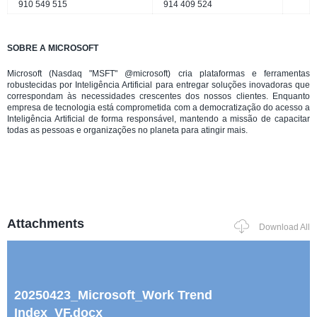
910 549 515
914 409 524
SOBRE A MICROSOFT
Microsoft (Nasdaq "MSFT" @microsoft) cria plataformas e ferramentas
robustecidas por Inteligência Artificial para entregar soluções inovadoras que
correspondam às necessidades crescentes dos nossos clientes. Enquanto
empresa de tecnologia está comprometida com a democratização do acesso a
Inteligência Artificial de forma responsável, mantendo a missão de capacitar
todas as pessoas e organizações no planeta para atingir mais.
Attachments
Download All
20250423_Microsoft_Work Trend
Index_VF.docx