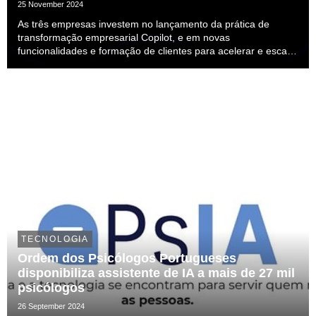
Copilot
25 November 2024
As três empresas investem no lançamento da prática de
transformação empresarial Copilot, e em novas
funcionalidades e formação de clientes para acelerar e escalar
a adoção da IA generativa
TECNOLOGIA
Ordem dos Psicólogos Portugueses
disponibiliza assistente de IA a mais de 27 mil
psicólogos
26 September 2024