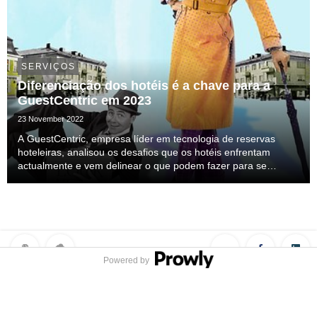
SERVIÇOS
Diferenciação dos hotéis é a chave para a
GuestCentric em 2023
23 November 2022
A GuestCentric, empresa líder em tecnologia de reservas
hoteleiras, analisou os desafios que os hotéis enfrentam
actualmente e vem delinear o que podem fazer para se
diferenciarem da concorrência em 2023. Muito mudou para os
hotéis nos últimos anos e parece que algumas t...
Powered by
Privacy Policy