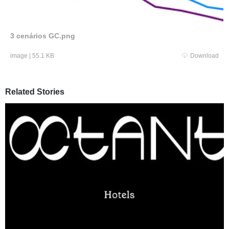
3 cenários GC.png
image
|
55.1 KB
Download
Related Stories