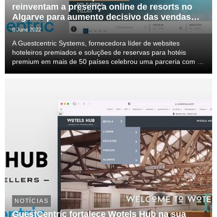
reinventam a presença online de resorts no
Algarve para aumento decisivo das vendas
directas.
8 June 2022
A Guestcentric Systems, fornecedora líder de websites
hoteleiros premiados e soluções de reservas para hotéis
premium em mais de 50 países celebrou uma parceria com os
Barata Hotels para a execução da estratégia “Drive Direct” no
maior grupo hoteleiro do centro do Algarv...
NOTÍCIAS
GuestCentric fortalece Wotels Hub na sua