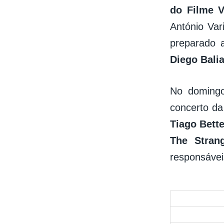
do Filme V
António Va
preparado 
Diego Bali
No domingo
concerto d
Tiago Bett
The Strang
responsávei