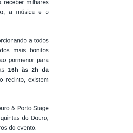
a receber milhares
ho, a música e o
orcionando a todos
 dos mais bonitos
 ao pormenor para
as
16h às 2h da
o recinto, existem
uro & Porto Stage
 quintas do Douro,
ros do evento.