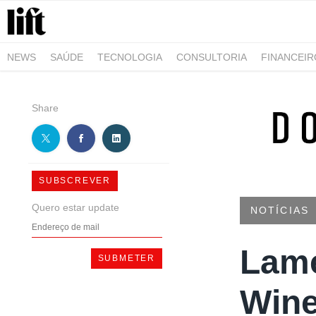
NEWS
SAÚDE
TECNOLOGIA
CONSULTORIA
FINANCEI
AGRO-ALIMENTAR
NEGÓCIOS & EMPRESAS
ARQUITETURA
Share
SUBSCREVER
Quero estar update
NOTÍCIAS
Lame
Wine