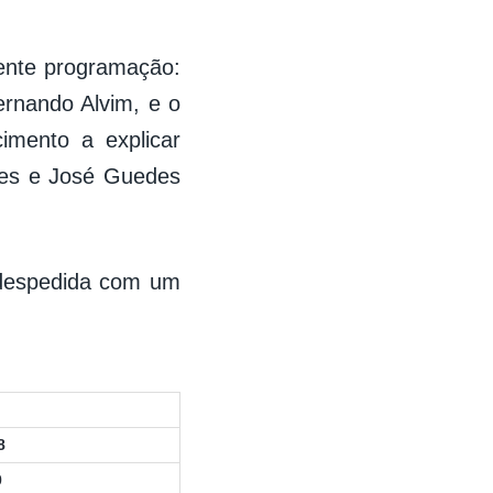
lente programação:
ernando Alvim, e o
imento a explicar
umes e José Guedes
a despedida com um
8
0