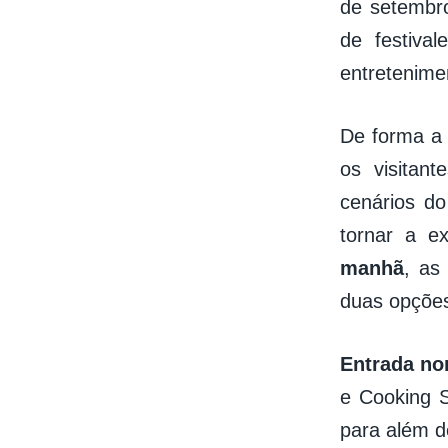
de setembro
de festiva
entretenime
De forma a 
os visitan
cenários d
tornar a e
manhã
, as
duas opções
Entrada no
e Cooking S
para além d