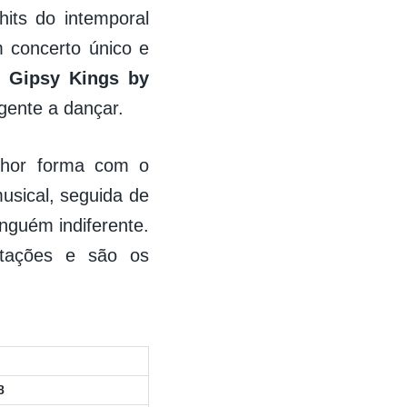
hits do intemporal
 concerto único e
m
Gipsy Kings by
gente a dançar.
lhor forma com o
sical, seguida de
nguém indiferente.
tações e são os
8