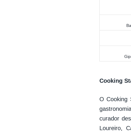
Ba
Gip
Cooking St
O Cooking S
gastronomi
curador des
Loureiro, 