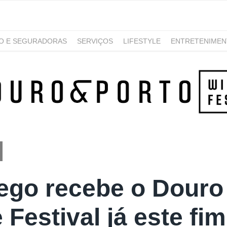
RO E SEGURADORAS
SERVIÇOS
LIFESTYLE
ENTRETENIME
GAMING
NOTÍCIAS
go recebe o Douro
 Festival já este f