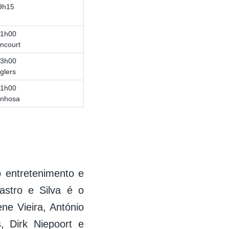
9h15
21h00
ncourt
23h00
glers
01h00
unhosa
 entretenimento e
astro e Silva é o
ne Vieira, António
, Dirk Niepoort e