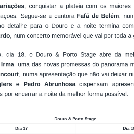
ariações
, conquistar a plateia com os maiores 
riações. Segue-se a cantora
Fafá de Belém
, num
ao detalhe para o Douro e a noite termina co
ardo
, num concerto memorável que vai por toda a 
, dia 18, o Douro & Porto Stage abre da me
a
Irma
, uma das novas promessas do panorama mu
encourt
, numa apresentação que não vai deixar ni
lers
e
Pedro Abrunhosa
dispensam apresen
s por encerrar a noite da melhor forma possível.
Douro & Porto Stage
Dia 17
Dia 1