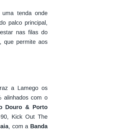
 uma tenda onde
o palco principal,
star nas filas do
, que permite aos
 traz a Lamego os
0% alinhados com o
o Douro & Porto
-90, Kick Out The
aia
, com a
Banda