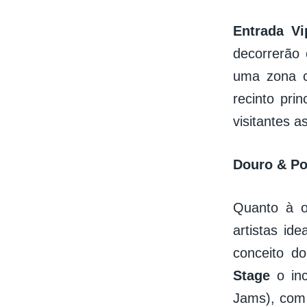
Entrada V
decorrerão 
uma zona c
recinto pri
visitantes a
Douro & Po
Quanto à o
artistas id
conceito do
Stage
o in
Jams), com 