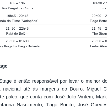
18h – 19h
18h30 -1
Rui Pregal da Cunha
Irma
19h45 - 20h45
20h00 – 
nda do Filme “Variações”
Tiago Bette
21h30 – 22h45
21h45 – 
Fafá de Belém
The Stran
23h30 – 01h00
23h30 – 
sy Kings by Diego Baliardo
Pedro Abr
a​ge
tage é então responsável por levar o melhor do
a nacional até às margens do Douro. Miguel C
te palco, que conta com José Julio Vintem, Marle
Catarina Nascimento, Tiago Bonito, José Guedes