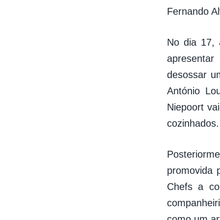
Fernando Al
No dia 17,
apresentar
desossar u
António Lou
Niepoort va
cozinhados.
Posteriorm
promovida p
Chefs a co
companheir
como um art