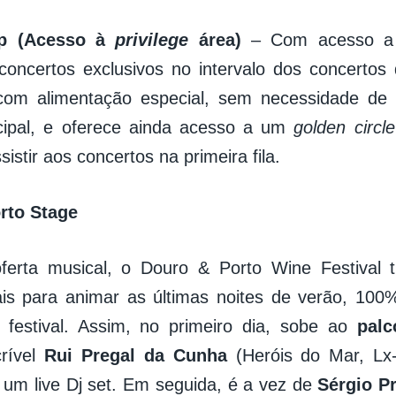
ip (Acesso à
privilege
área)
– Com acesso a
concertos exclusivos no intervalo dos concertos d
om alimentação especial, sem necessidade de e
ncipal, e oferece ainda acesso a um
golden circle
ssistir aos concertos na primeira fila.
rto Stage
ferta musical, o Douro & Porto Wine Festival
eais para animar as últimas noites de verão, 10
 festival. Assim, no primeiro dia, sobe ao
palc
crível
Rui Pregal da Cunha
(Heróis do Mar, Lx
um live Dj set. Em seguida, é a vez de
Sérgio Pr