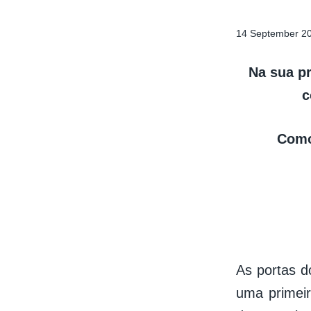
14 September 2
Na sua pr
c
Como 
As portas d
uma primeir