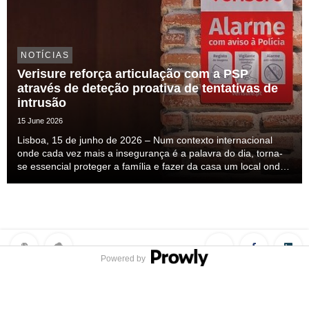
NOTÍCIAS
Verisure reforça articulação com a PSP
através de deteção proativa de tentativas de
intrusão
15 June 2026
Lisboa, 15 de junho de 2026 – Num contexto internacional
onde cada vez mais a insegurança é a palavra do dia, torna-
se essencial proteger a família e fazer da casa um local onde
nos sintamos seguros. Esta insegurança mais do que
percecionada ela é sentida, mas a solução ...
Powered by
Privacy Policy