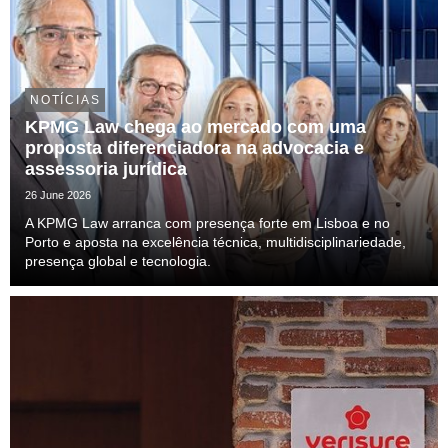
NOTÍCIAS
KPMG Law chega ao mercado com uma
proposta diferenciadora na advocacia e
assessoria jurídica
26 June 2026
A KPMG Law arranca com presença forte em Lisboa e no
Porto e aposta na excelência técnica, multidisciplinariedade,
presença global e tecnologia.