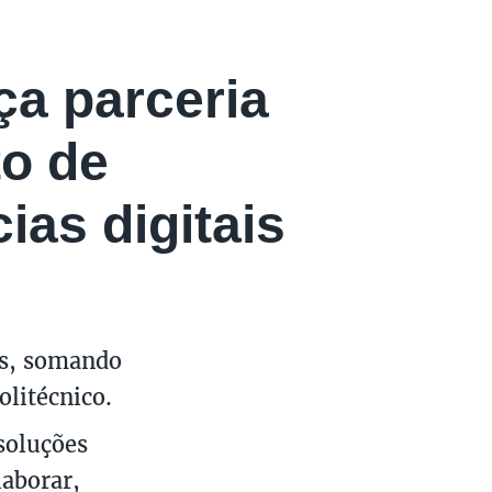
ça parceria
o de
as digitais
os, somando
olitécnico.
soluções
laborar,