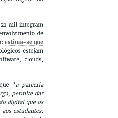
 21 mil integram
senvolvimento de
o:
estima-se que
lógicos estejam
ftware, clouds,
 que “
a parceria
arga, permite dar
o digital que os
 aos estudantes,