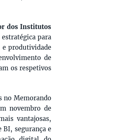
r dos Institutos
 estratégica para
 e produtividade
senvolvimento de
tam os respetivos
dos no Memorando
 em novembro de
mais vantajosas,
e BI, segurança e
ação digital do