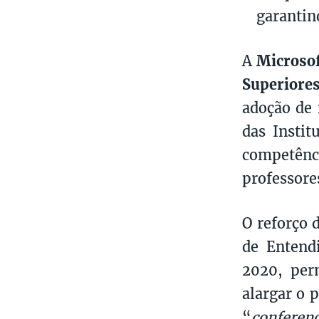
garantin
A
Microsof
Superiores
adoção de 
das Instit
competênci
professores
O reforço 
de Entend
2020, perm
alargar o 
“
conferenc