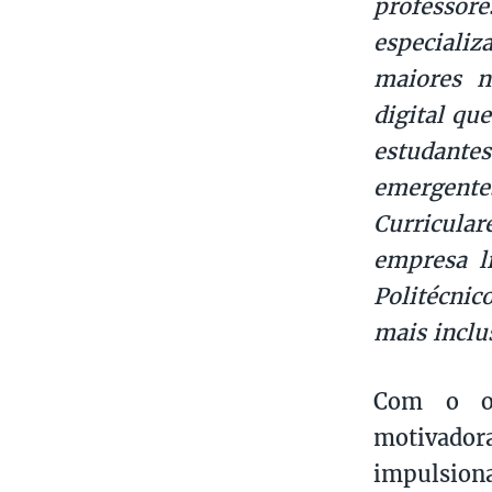
professore
especiali
maiores n
digital qu
estudantes
emergente
Curricula
empresa l
Politécnic
mais inclu
Com o ob
motivador
impulsion