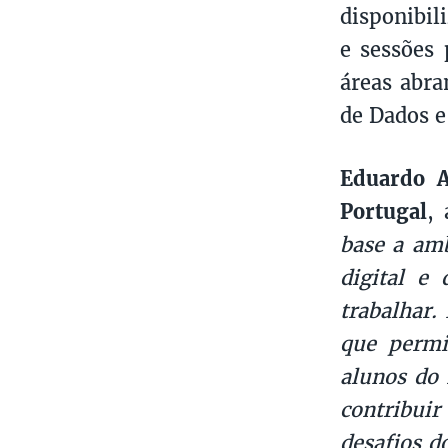
disponibil
e sessões 
áreas abra
de Dados e
Eduardo A
Portugal
,
base a amb
digital e
trabalhar
que permi
alunos do 
contribui
desafios d