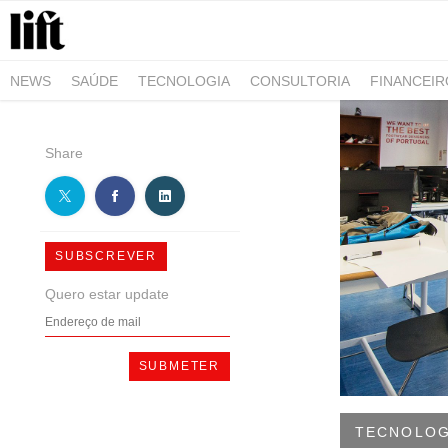
NEWS
SAÚDE
TECNOLOGIA
CONSULTORIA
FINANCEI
AGRO-ALIMENTAR
NEGÓCIOS & EMPRESAS
ARQUITETURA
Share
SUBSCREVER
Quero estar update
TECNOLOG