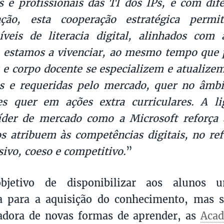
s e profissionais das TI dos IPs, e com dife
zação, esta cooperação estratégica permit
íveis de literacia digital, alinhados com
e estamos a vivenciar, ao mesmo tempo que 
 e corpo docente se especializem e atualizem
s e requeridas pelo mercado, quer no âmbi
res quer em ações extra curriculares. A 
íder de mercado como a Microsoft reforça 
os atribuem às competências digitais, no re
sivo, coeso e competitivo.
”
jetivo de disponibilizar aos alunos u
a para a aquisição do conhecimento, mas 
adora de novas formas de aprender, as
Acad