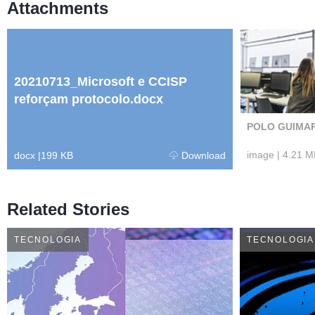
Attachments
20210713_Microsoft e CCISP
reforçam protocolo.docx
POLO GUIMAR
image
|
4.21 M
docx
|
199 KB
Download
Related Stories
TECNOLOGIA
TECNOLOGIA