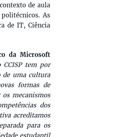
contexto de aula
politécnicos. As
ra de IT, Ciência
co da Microsoft
o CCISP tem por
o de uma cultura
novas formas de
er os mecanismos
ompetências dos
tiva acreditamos
eparada para os
edade estudantil