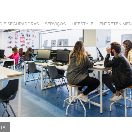
RO E SEGURADORAS
SERVIÇOS
LIFESTYLE
ENTRETENIME
GAMING
NOTÍCIAS
IA