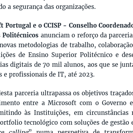
do a segurança das organizações.
t Portugal e o CCISP - Conselho Coordenado
 Politécnicos
anunciam o reforço da parceria
novas metodologias de trabalho, colaboração
uições de Ensino Superior Politécnico e de
as digitais de 70 mil alunos, aos que se jun
 e profissionais de IT, até 2023.
desta parceria ultrapassa os objetivos traça
imento entre a Microsoft com o Governo
itindo às Instituições, em circunstâncias 
portfolio tecnológico com soluções de gestão 
e calling
” numa perspetiva de transform