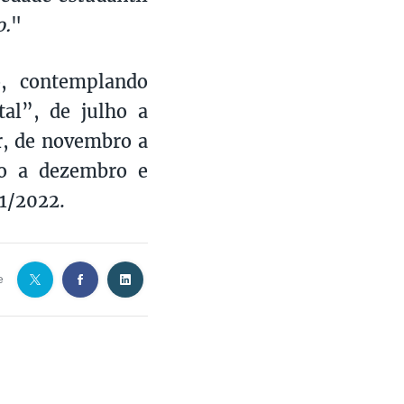
o.
"
o, contemplando
tal”, de julho a
r, de novembro a
ro a dezembro e
21/2022.
e