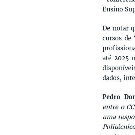
Ensino Sup
De notar q
cursos de 
profissio
até 2025 
disponíve
dados, inte
Pedro Dom
entre o CC
uma respos
Politécnic