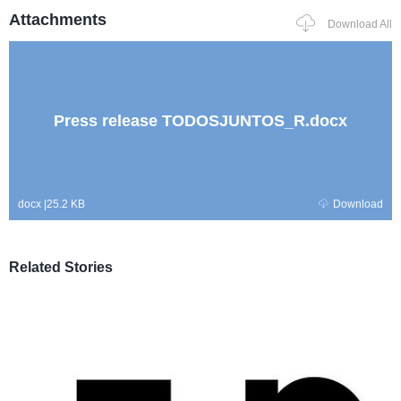
Attachments
Download All
Press release TODOSJUNTOS_R.docx
docx
|
25.2 KB
Download
Related Stories