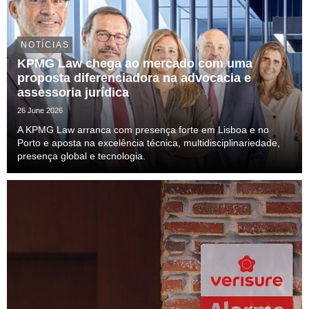
NOTÍCIAS
KPMG Law chega ao mercado com uma
proposta diferenciadora na advocacia e
assessoria jurídica
26 June 2026
A KPMG Law arranca com presença forte em Lisboa e no
Porto e aposta na excelência técnica, multidisciplinariedade,
presença global e tecnologia.