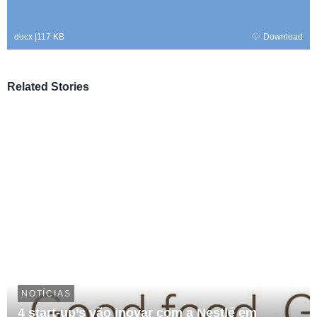
docx
|
117 KB
Download
Related Stories
NOTÍCIAS
4 start-up’s vão inovar com a Nestlé em