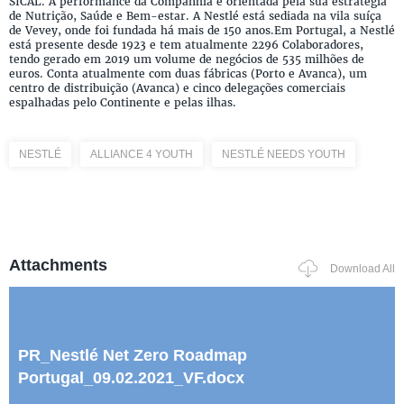
SICAL. A performance da Companhia é orientada pela sua estratégia
de Nutrição, Saúde e Bem-estar. A Nestlé está sediada na vila suíça
de Vevey, onde foi fundada há mais de 150 anos.Em Portugal, a Nestlé
está presente desde 1923 e tem atualmente 2296 Colaboradores,
tendo gerado em 2019 um volume de negócios de 535 milhões de
euros. Conta atualmente com duas fábricas (Porto e Avanca), um
centro de distribuição (Avanca) e cinco delegações comerciais
espalhadas pelo Continente e pelas ilhas.
NESTLÉ
ALLIANCE 4 YOUTH
NESTLÉ NEEDS YOUTH
Attachments
Download All
PR_Nestlé Net Zero Roadmap
Portugal_09.02.2021_VF.docx