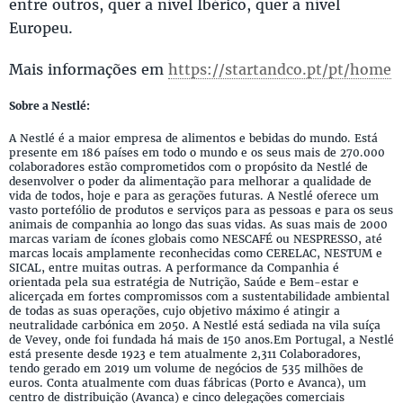
entre outros, quer a nível Ibérico, quer a nível
Europeu.
Mais informações em
https://startandco.pt/pt/home
Sobre a Nestlé:
A Nestlé é a maior empresa de alimentos e bebidas do mundo. Está
presente em 186 países em todo o mundo e os seus mais de 270.000
colaboradores estão comprometidos com o propósito da Nestlé de
desenvolver o poder da alimentação para melhorar a qualidade de
vida de todos, hoje e para as gerações futuras. A Nestlé oferece um
vasto portefólio de produtos e serviços para as pessoas e para os seus
animais de companhia ao longo das suas vidas. As suas mais de 2000
marcas variam de ícones globais como NESCAFÉ ou NESPRESSO, até
marcas locais amplamente reconhecidas como CERELAC, NESTUM e
SICAL, entre muitas outras. A performance da Companhia é
orientada pela sua estratégia de Nutrição, Saúde e Bem-estar e
alicerçada em fortes compromissos com a sustentabilidade ambiental
de todas as suas operações, cujo objetivo máximo é atingir a
neutralidade carbónica em 2050. A Nestlé está sediada na vila suíça
de Vevey, onde foi fundada há mais de 150 anos.Em Portugal, a Nestlé
está presente desde 1923 e tem atualmente 2,311 Colaboradores,
tendo gerado em 2019 um volume de negócios de 535 milhões de
euros. Conta atualmente com duas fábricas (Porto e Avanca), um
centro de distribuição (Avanca) e cinco delegações comerciais