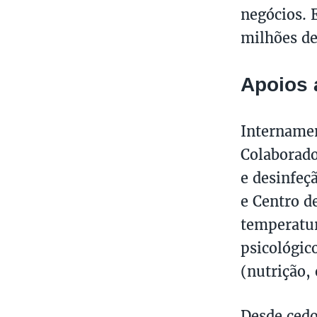
negócios. 
milhões de
Apoios 
Internamen
Colaborado
e desinfeç
e Centro d
temperatur
psicológic
(nutrição, 
Desde cedo