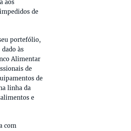
a aos
 impedidos de
eu portefólio,
o dado às
anco Alimentar
ssionais de
quipamentos de
na linha da
 alimentos e
ia com