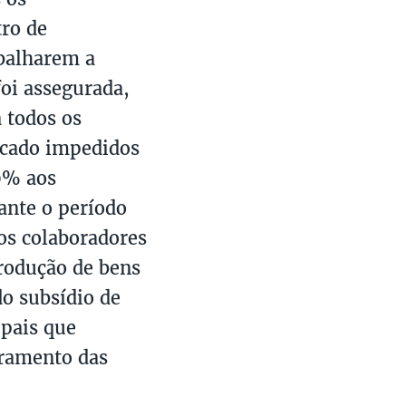
tro de
abalharem a
foi assegurada,
 todos os
icado impedidos
20% aos
ante o período
tos colaboradores
produção de bens
o subsídio de
 pais que
rramento das