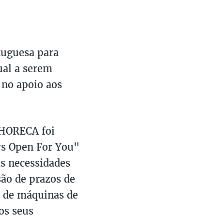
tuguesa para
ual a serem
o no apoio aos
 HORECA foi
ys Open For You"
s necessidades
são de prazos de
r de máquinas de
os seus