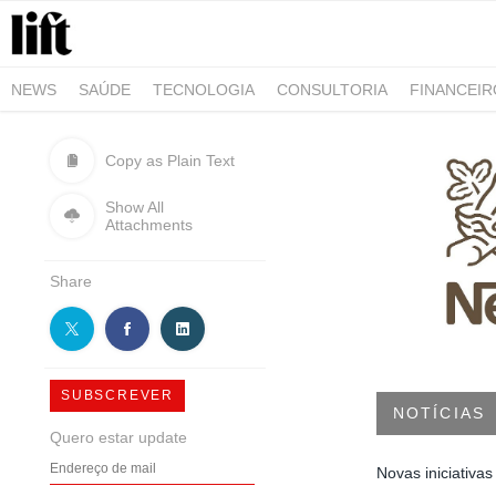
NEWS
SAÚDE
TECNOLOGIA
CONSULTORIA
FINANCEI
AGRO-ALIMENTAR
NEGÓCIOS & EMPRESAS
ARQUITETURA
Copy as Plain Text
Show All
Attachments
Share
SUBSCREVER
NOTÍCIAS
Quero estar update
Novas iniciativ