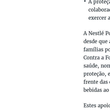
A proteç
colabora
exercer 
A Nestlé P
desde que 
famílias p
Contra a F
saúde, nom
proteção, 
frente das
bebidas ao
Estes apoi