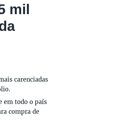
5 mil
 da
 mais carenciadas
lio.
de em todo o país
ara compra de