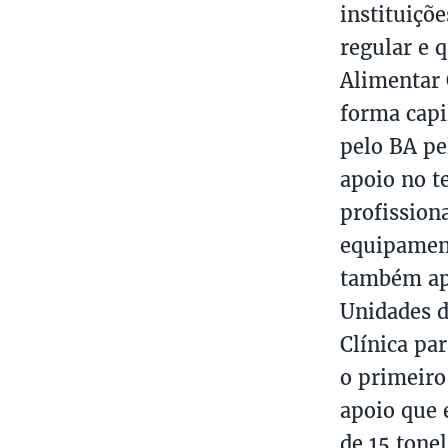
instituiçõ
regular e 
Alimentar 
forma capi
pelo BA pe
apoio no t
profission
equipament
também ap
Unidades d
Clínica pa
o primeiro
apoio que 
de 15 ton