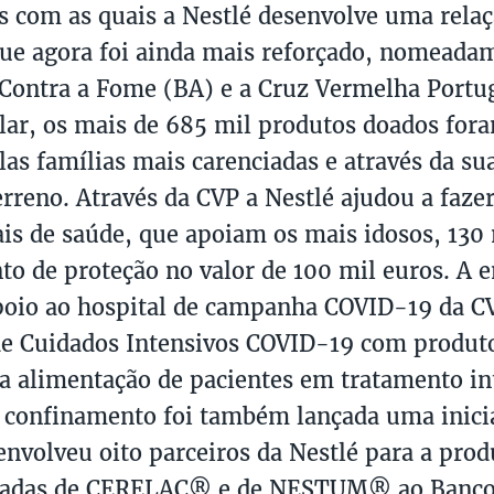
es com as quais a Nestlé desenvolve uma rela
que agora foi ainda mais reforçado, nomeada
Contra a Fome (BA) e a Cruz Vermelha Portu
lar, os mais de 685 mil produtos doados fora
las famílias mais carenciadas e através da sua
erreno. Através da CVP a Nestlé ajudou a faze
ais de saúde, que apoiam os mais idosos, 130 
o de proteção no valor de 100 mil euros. A 
oio ao hospital de campanha COVID-19 da CV
e Cuidados Intensivos COVID-19 com produto
ra alimentação de pacientes em tratamento in
 confinamento foi também lançada uma inicia
envolveu oito parceiros da Nestlé para a prod
eladas de CERELAC® e de NESTUM® ao Banco