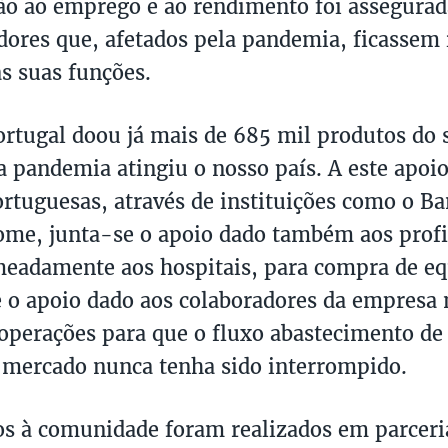
ão ao emprego e ao rendimento foi assegurad
dores que, afetados pela pandemia, ficassem
as suas funções.
ortugal doou já mais de 685 mil produtos do s
a pandemia atingiu o nosso país. A este apoi
ortuguesas, através de instituições como o B
ome, junta-se o apoio dado também aos profi
eadamente aos hospitais, para compra de e
e o apoio dado aos colaboradores da empresa 
 operações para que o fluxo abastecimento de
 mercado nunca tenha sido interrompido.
os à comunidade foram realizados em parcer