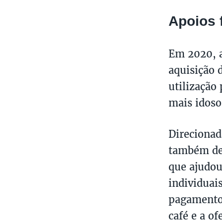
Apoios 
Em 2020, a
aquisição 
utilização 
mais idoso
Direcionad
também de
que ajudou
individuai
pagamento 
café e a o