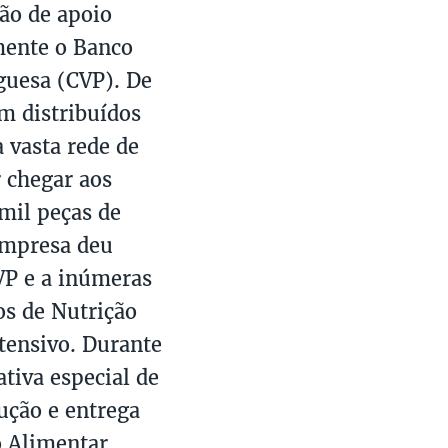
ção de apoio
mente o Banco
guesa (CVP). De
m distribuídos
 vasta rede de
r chegar aos
mil peças de
empresa deu
P e a inúmeras
s de Nutrição
tensivo. Durante
tiva especial de
ução e entrega
 Alimentar