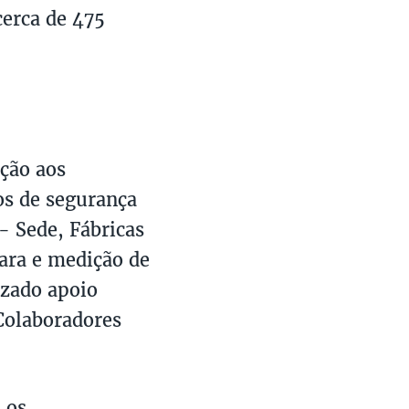
cerca de 475
ção aos
os de segurança
- Sede, Fábricas
cara e medição de
izado apoio
Colaboradores
 os