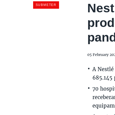
Nest
prod
pan
05 February 20
A Nestlé
685.145 
70 hospi
recebera
equipame