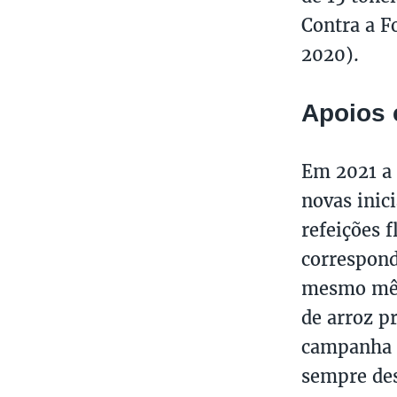
Contra a F
2020).
Apoios 
Em 2021 a 
novas inic
refeições f
correspond
mesmo mês 
de arroz p
campanha “
sempre des