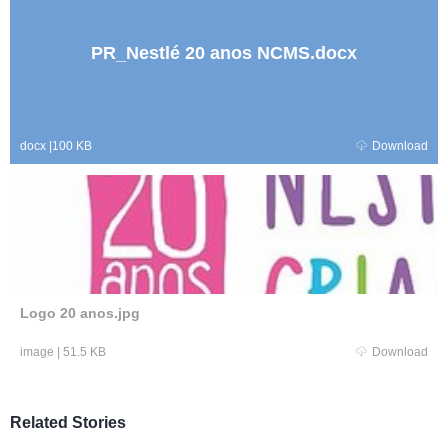
PR_Nestlé 20 anos NCMS.docx
docx
|
100 KB
Download
Logo 20 anos.jpg
image
|
51.5 KB
Download
Related Stories