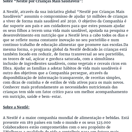
Sobre “Nestlé por Crianças Mais Saudáveis”:
A Nestlé, através da sua iniciativa global “Nestlé por Crianças Mais
Saudáveis” assumiu o compromisso de ajudar 50 milhões de crianças
a viver de forma mais saudável até 2030. O objetivo da Companhia é
dar suporte aos pais e aos cuidadores para que estes possam ajudar
os seus filhos a terem uma vida mais saudável, apoiada na pesquisa e
desenvolvimento em nutrição que a Nestlé leva a cabo todos os dias e
que se reflete numa constante inovação no seu portefólio e num
continuo trabalho de educação alimentar que promove nas escolas.Da
mesma forma, o programa global da Nestlé dedicado às crianças está
também focado em reduzir, de forma transversal ao seu portefólio,
os teores de sal, açúcar e gordura saturada, com a simultânea
inclusão de ingredientes saudáveis, como vegetais e cereais ricos em
fibra. Ajudar as famílias a adotar hábitos de vida mais saudáveis é
outro dos objetivos que a Companhia persegue, através da
disponibilização de informação transparente, de receitas simples,
com dicas de cozinha e de estilos de vida ativos para os mais novos.
Conhecer mais profundamente as necessidades nutricionais das
crianças tem sido um fator critico para um melhor acompanhamento
em nutrição, saúde e bem-estar.
Sobre a Nestlé:
A Nestlé é a maior companhia mundial de alimentação e bebidas. Está
presente em 189 países em todo o mundo e os seus 323.000
Colaboradores estão comprometidos com o seu propósito de
“Melhorar a qualidade de vida e contribuir para um futuro mais