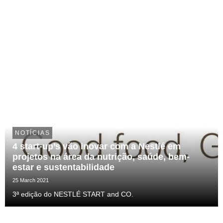
NOTÍCIAS
4 start-up’s vão inovar com a Nestlé em
projetos na área da nutrição, saúde, bem-
estar e sustentabilidade
25 March 2021
3ª edição do NESTLÉ START and CO.