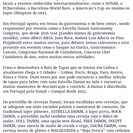
locais a eventos conhecidos internacionalmente, como o SONAR, o
FCBarcelona, o Barcelona World Race, a American’s Cup ou mesmo os
Jogos Olímpicos de 1992.
Em Portugal aposta em temas da gastronomia e do bem comer, sendo
responsável por eventos como o Estrella Damm Gastronomy
Congress, que desde 2016 traz grandes nomes da gastronomia
mundial, como Albert Adrià, Joan Roca, Andoni Luis Aduriz ou Fina
Puigdevall entre muitos outros, para debater temas relevantes e está
presente em eventos como o Sangue na Guelra, Gastronómico
Cascais, Congresso Nacional de Cozinheiros, Concurso Chef
Cozinheiro do Ano, entre muitas outras atividades.
Criou e desenvolveu a Rota de Tapas que se iniciou em Lisboa e
atualmente chega a 7 cidades – Lisboa, Porto, Braga, Faro, Aveiro,
Évora e Viseu. Duas vezes por ano pode encontrar a melhor seleção
de tapas para beber com uma Estrella Damm na mão e encontrar
muitos momentos de descontração e convívio. A Damm é distribuída
em Portugal pela Sumol + Compal desde 2012.
Do portefólio de cervejas Damm, foram escolhidas sete cervejas, que
se adequam aos mais variados palatos e momentos de consumo. Da
tradicional lager pilsener, ESTRELLA DAMM, à lager preta, BOCK
DAMM, o portefólio inclui também uma cerveja com o dobro do
malte, VOLL DAMM, uma opção sem álcool, FREE DAMM, INEDIT
DAMM, uma mescla de malte de cevada e trigo, DAURA DAMM, uma
cerveja isenta de glúten e MALQUERIDA a “Roja Fresca” com reflexos