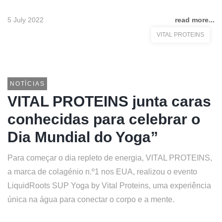
5 July 2022
read more...
VITAL PROTEINS
NOTÍCIAS
VITAL PROTEINS junta caras
conhecidas para celebrar o
Dia Mundial do Yoga”
Para começar o dia repleto de energia, VITAL PROTEINS,
a marca de colagénio n.º1 nos EUA, realizou o evento
LiquidRoots SUP Yoga by Vital Proteins, uma experiência
única na água para conectar o corpo e a mente.