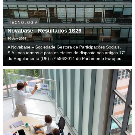
TECNOLOGIA
Novabase - Resultados 1S26
30 July 2026
A Novabase – Sociedade Gestora de Participações Sociais,
S.A., nos termos e para os efeitos do disposto nos artigos 17º
do Regulamento (UE) n.º 596/2014 do Parlamento Europeu e
do Conselho e do artigo 29.º- Q do Código dos Valores
Mobiliários, divulga hoje ao mercado os ...