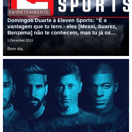
ENTRETENIMENTO
Domingos Duarte à Eleven Sports: "É a
vantagem que tu tens - eles [Messi, Suarez,
Benzema] não te conhecem, mas tu já os
conheces há 10 anos"
5 December 2019
Bom dia,