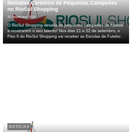
Remates Certeiros de Pequenos Campeões
no RioSul Shopping
20 September 2019
O RioSul Shopping desafia os pequenos campeões de futebol
a mostrarem o seu talento! Nos dias 21 e 22 de setembro, o
Piso 0 do RioSul Shopping vai receber as Escolas de Futebol
do Benfica num espaço especialmente concebido para os
mais novos testarem as suas habilidades ...
NOTÍCIAS