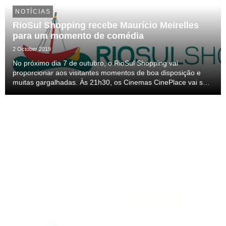
NOTÍCIAS
RioSul Shopping recebe Maurício Meirelles
para um momento de comédia
2 October 2019
No próximo dia 7 de outubro, o RioSul Shopping vai
proporcionar aos visitantes momentos de boa disposição e
muitas gargalhadas. Às 21h30, os Cinemas CinePlace vai ser
palco de um espetáculo de stand-up comedy com Maurício
Meirelles.