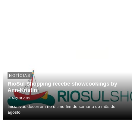
NOTÍCIAS
RioSul Shopping recebe showcookings by
Ann-Kristin
20 August 2019
Iniciativas decorrem no último fim de semana do mês de
agosto