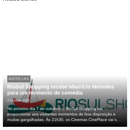
NOTÍCIAS
RioSul Shopping recebe Maurício Meirelles
para um momento de comédia
2 October 2019
No próximo dia 7 de outubro, o RioSul Shopping vai
proporcionar aos visitantes momentos de boa disposição e
muitas gargalhadas. Às 21h30, os Cinemas CinePlace vai ser
palco de um espetáculo de stand-up comedy com Maurício