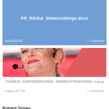
PR_RioSul_Showcookings.docx
docx
|
500 KB
Download
71184615_2180708255374654_4986961577644130304_n.png
image
|
457 KB
Download
Related Stories