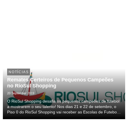
Meirelles.
NOTÍCIAS
Remates Certeiros de Pequenos Campeões
no RioSul Shopping
20 September 2019
O RioSul Shopping desafia os pequenos campeões de futebol
a mostrarem o seu talento! Nos dias 21 e 22 de setembro, o
Piso 0 do RioSul Shopping vai receber as Escolas de Futebol
do Benfica num espaço especialmente concebido para os
mais novos testarem as suas habilidades ...