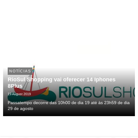
NOTÍCIAS
RioSul Shopping vai oferecer 14 Iphones
8Plus
19 August 2019
Passatempo decorre das 10h00 de dia 19 até às 23h59 de dia
29 de agosto