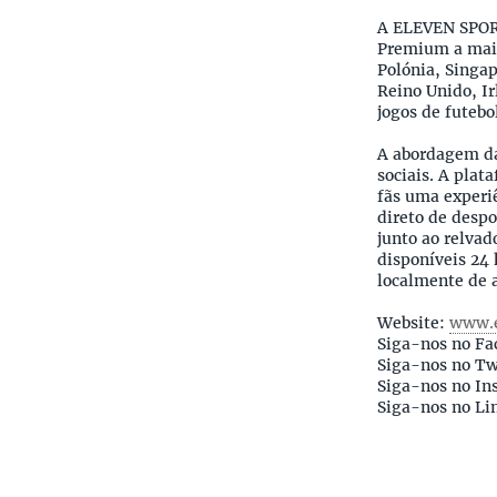
A ELEVEN SPORT
Premium a mais
Polónia, Singa
Reino Unido, I
jogos de futeb
A abordagem da
sociais. A plat
fãs uma experiê
direto de desp
junto ao relvad
disponíveis 24 
localmente de a
Website:
www.e
Siga-nos no Fa
Siga-nos no Tw
Siga-nos no In
Siga-nos no Li