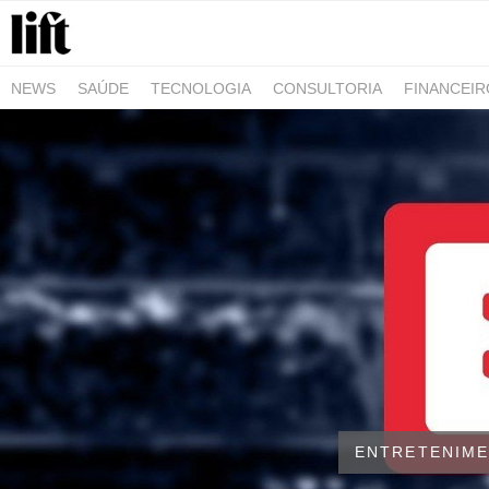
NEWS
SAÚDE
TECNOLOGIA
CONSULTORIA
FINANCEI
AGRO-ALIMENTAR
NEGÓCIOS & EMPRESAS
ARQUITETURA
ENTRETENIM