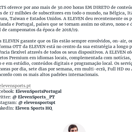
S oferece por ano mais de 30.000 horas EM DIRETO de conteúd
 de 17 milhões de subscritores em todo o mundo, na Bélgica, It
pura, Taiwan e Estados Unidos. A ELEVEN deu recentemente os p
rlanda e Portugal, países que se tornam assim no oitavo, nono 
ol de campeonatos da época de 2018/19.
 ELEVEN garante que os fãs estão sempre envolvidos, on-air, on
aforma OTT da ELEVEN está no centro da sua estratégia a longo 
ncia flexível através de todos os seus dispositivos. A ELEVEN o
ortos Premium em idiomas locais, complementada com notícias, 
o e em estúdio, conteúdos digitais e programação local. Os serv
horas por dia, sete dias por semana, em multi-ecrã, Full HD ou
cordo com os mais altos padrões internacionais.
levensports.pt
cebook:
ElevenSportsPortugal
itter:
@ ElevenSports_PT
stagram:
@ elevensportspt
nkedIn:
Eleven Sports HQ