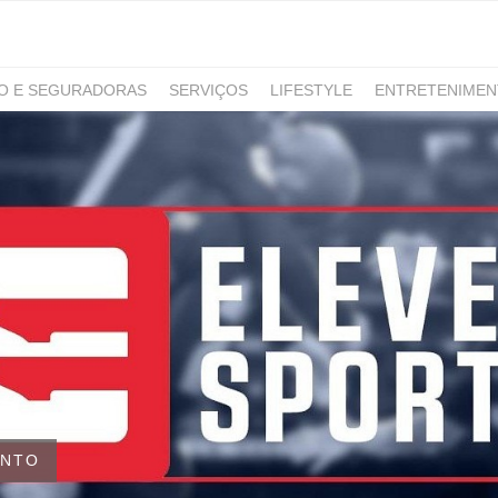
RO E SEGURADORAS
SERVIÇOS
LIFESTYLE
ENTRETENIME
GAMING
NOTÍCIAS
ENTO