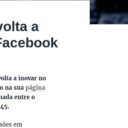
olta a
 Facebook
olta a inovar no
vo na sua
página
nada entre o
h45.
ssões em