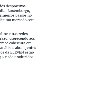
os desportivos
ália, Luxemburgo,
rimeiros passos no
e décimo mercado com
line e nas redes
prazo, oferecendo aos
ferece cobertura em
análises abrangentes
iços da ELEVEN estão
 4K e são produzidos