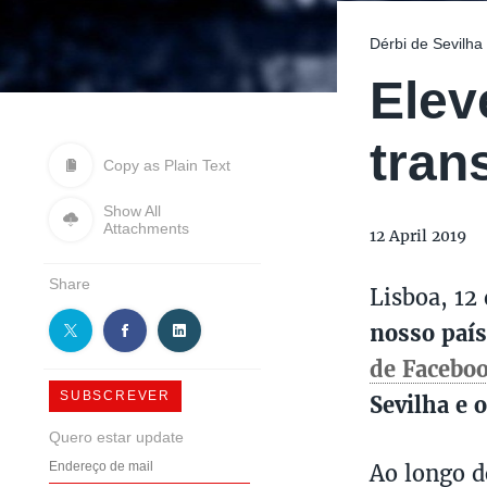
Dérbi de Sevilh
Elev
tran
Copy as Plain Text
Show All
Attachments
12 April 2019
Share
Lisboa, 12
nosso país
de Facebo
SUBSCREVER
Sevilha e 
Quero estar update
Ao longo d