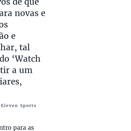
vos de que
para novas e
os
ão e
har, tal
do ‘Watch
tir a um
iares,
 Eleven Sports
ntro para as