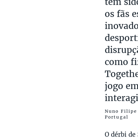
têm sid
os fãs 
inovado
desport
disrupç
como f
Togethe
jogo em
interag
Nuno Filipe
Portugal
O dérbi de