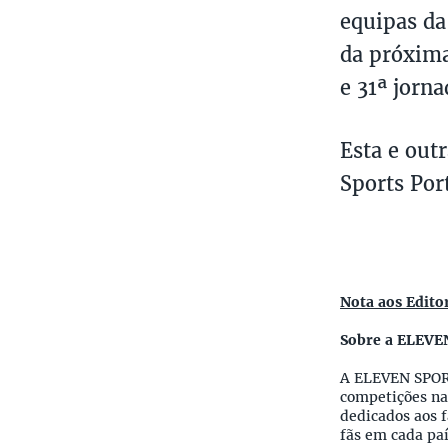
equipas da
da próxima
e 31ª jorn
Esta e out
Sports Por
Nota aos Edito
Sobre a ELEVE
A ELEVEN SPORT
competições na
dedicados aos 
fãs em cada paí