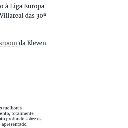
so à Liga Europa
Villareal das 30ª
sroom
da Eleven
as melhores
mento, totalmente
to profundo sobre os
é apresentado.