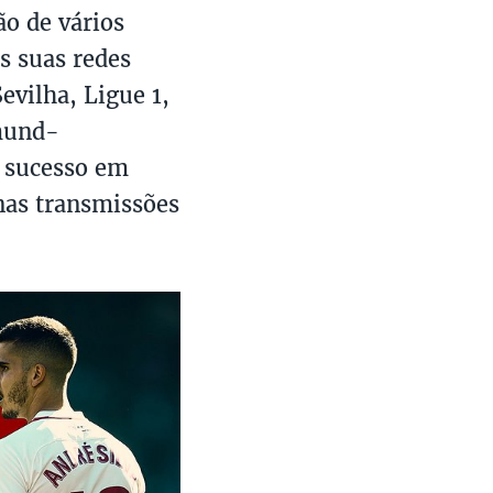
ão de vários
as suas redes
evilha, Ligue 1,
mund-
 sucesso em
nas transmissões