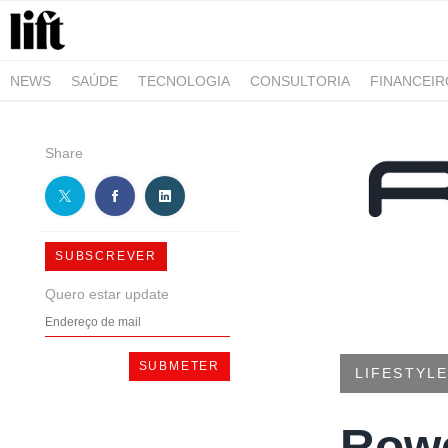
NEWS
SAÚDE
TECNOLOGIA
CONSULTORIA
FINANCEI
AGRO-ALIMENTAR
NEGÓCIOS & EMPRESAS
ARQUITETURA
Share
SUBSCREVER
Quero estar update
LIFESTYLE
Rowe