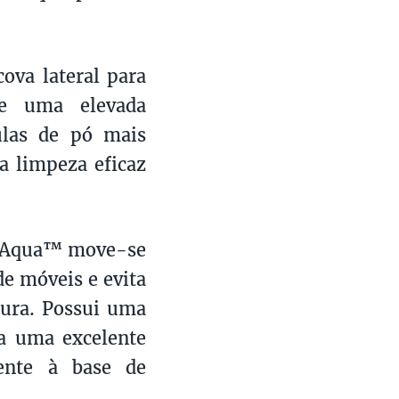
ova lateral para
te uma elevada
ulas de pó mais
a limpeza eficaz
al Aqua™ move-se
de móveis e evita
gura. Possui uma
ra uma excelente
ente à base de