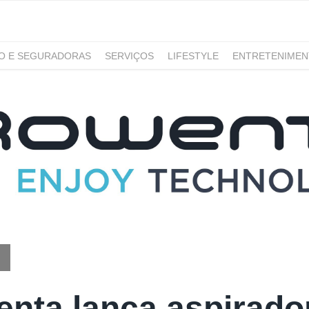
RO E SEGURADORAS
SERVIÇOS
LIFESTYLE
ENTRETENIME
GAMING
NOTÍCIAS
nta lança aspirado