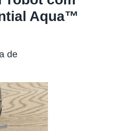
ntial Aqua™
a de