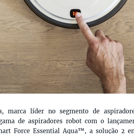
, marca líder no segmento de aspirador
 gama de aspiradores robot com o lançam
art Force Essential Aqua™, a solução 2 e