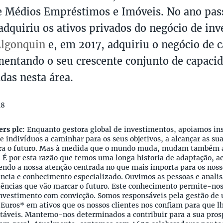
 Médios Empréstimos e Imóveis. No ano pas
adquiriu os ativos privados do negócio de in
lgonquin
e, em 2017, adquiriu o negócio de c
mentando o seu crescente conjunto de capaci
das nesta área.
18
ers plc
: Enquanto gestora global de investimentos, apoiamos ins
e indivíduos a caminhar para os seus objetivos, a alcançar as su
ra o futuro. Mas à medida que o mundo muda, mudam também a
. É por esta razão que temos uma longa historia de adaptação,
ndo a nossa atenção centrada no que mais importa para os nossos
ência e conhecimento especializado. Ouvimos as pessoas e anali
ndências que vão marcar o futuro. Este conhecimento permite-no
nvestimento com convicção. Somos responsáveis pela gestão de 
 Euros* em ativos que os nossos clientes nos confiam para que 
ntáveis. Mantemo-nos determinados a contribuir para a sua pros