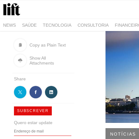
NEWS
SAÚDE
TECNOLOGIA
CONSULTORIA
FINANCEI
AGRO-ALIMENTAR
NEGÓCIOS & EMPRESAS
ARQUITETURA
Copy as Plain Text
Show All
Attachments
Share
SUBSCREVER
Quero estar update
NOTÍCIAS