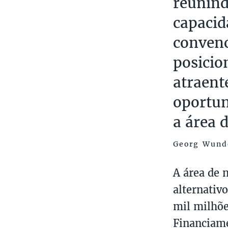
reunind
capacid
convenc
posicio
atraent
oportun
a área 
Georg Wunde
A área de 
alternativ
mil milhõe
Financiame