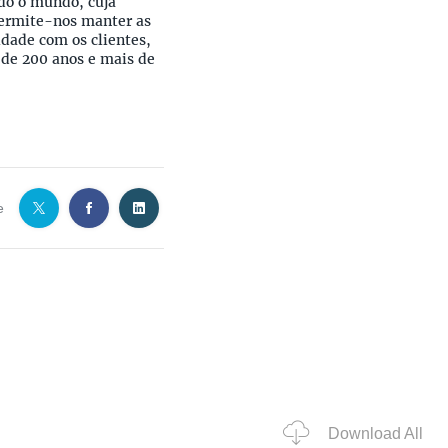
do o mundo, cuja
permite-nos manter as
idade com os clientes,
 de 200 anos e mais de
e
Download All