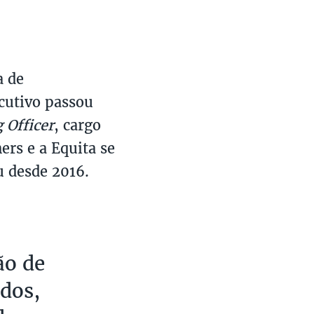
a de
ecutivo passou
 Officer
, cargo
ers e a Equita se
u desde 2016.
ão de
dos,