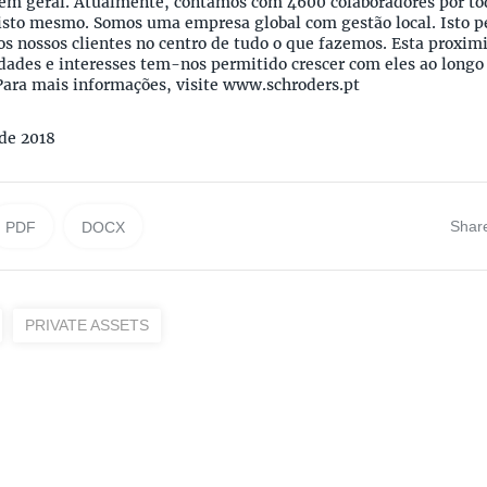
 em geral. Atualmente, contamos com 4600 colaboradores por to
r isto mesmo. Somos uma empresa global com gestão local. Isto 
s nossos clientes no centro de tudo o que fazemos. Esta proxim
dades e interesses tem-nos permitido crescer com eles ao longo
Para mais informações, visite www.schroders.pt
 de 2018
Shar
PDF
DOCX
PRIVATE ASSETS