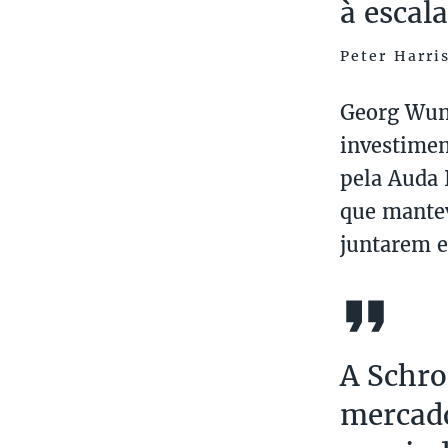
à escala
Peter Harri
Georg Wund
investimen
pela Auda 
que mantev
juntarem e
A Schro
mercado