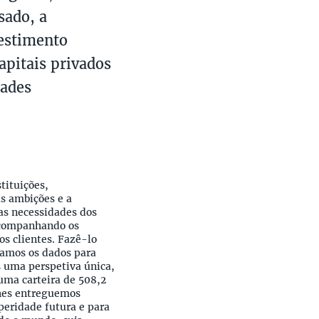
sado, a
vestimento
apitais privados
dades
tituições,
as ambições e a
s necessidades dos
 acompanhando os
 clientes. Fazê-lo
samos os dados para
s uma perspetiva única,
uma carteira de 508,2
lhes entreguemos
peridade futura e para