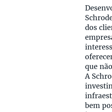
Desenvo
Schrode
dos cli
empresa
interes
oferece
que não
A Schro
investi
infraes
bem pos