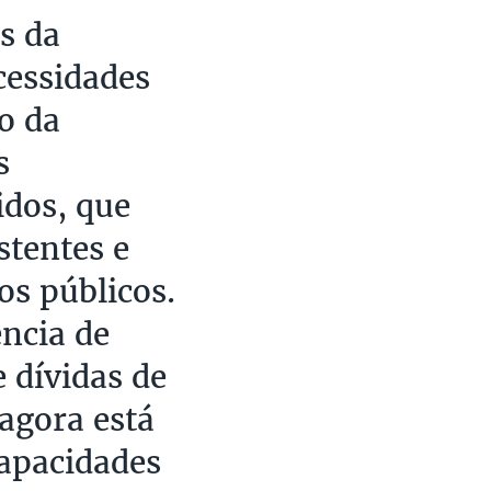
s da
cessidades
o da
s
idos, que
stentes e
s públicos.
ência de
 dívidas de
 agora está
capacidades