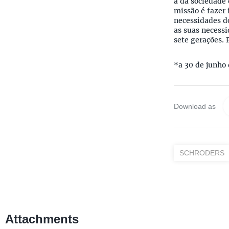
a da sociedade
missão é faze
necessidades do
as suas necessi
sete gerações. 
*a 30 de junho
Download as
SCHRODERS
Attachments