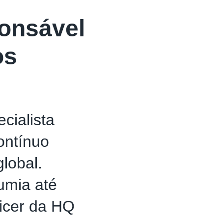
onsável
os
cialista
ontínuo
lobal.
umia até
ficer da HQ