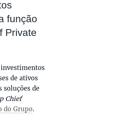
tos
 a função
 Private
 investimentos
ses de ativos
s soluções de
p Chief
o do Grupo
.