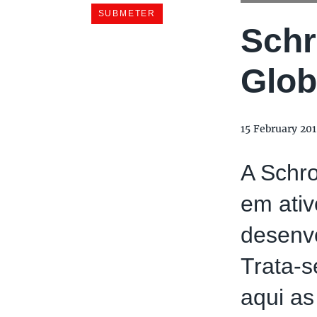
Schr
Glob
15 February 20
A Schr
em ativ
desenvo
Trata-s
aqui as