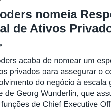
oders nomeia Resp
al de Ativos Privad
19
oders acaba de nomear um espe
os privados para assegurar o c
lvimento do negócio à escala g
e de Georg Wunderlin, que ass
 funções de Chief Executive Of