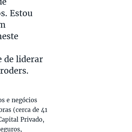
de
s. Estou
em
neste
 de liderar
roders.
os e negócios
bras (cerca de 41
Capital Privado,
seguros,