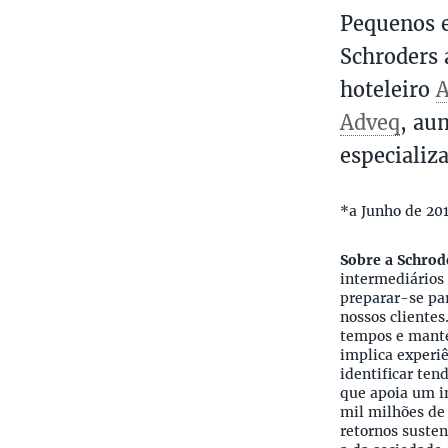
Pequenos e
Schroders 
hoteleiro
A
Adveq
, au
especializa
*a Junho de 20
Sobre a Schrod
intermediários 
preparar-se pa
nossos clientes
tempos e mante
implica experi
identificar te
que apoia um i
mil milhões de
retornos suste