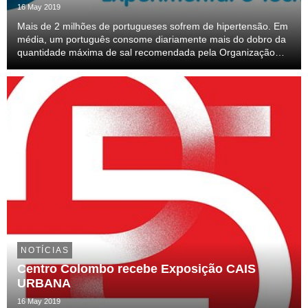
16 May 2019
Mais de 2 milhões de portugueses sofrem de hipertensão. Em
média, um português consome diariamente mais do dobro da
quantidade máxima de sal recomendada pela Organização
Mundial de Saúde. Neste âmbito, e para reduzir o impacto do
sal na saúde, cientistas do iBET – Instit...
NOTÍCIAS
Centro Colombo recebe Exposição CAIS
URBANA
16 May 2019