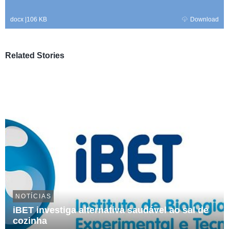
docx
|
106 KB
Download
Related Stories
NOTÍCIAS
iBET investiga alternativa saudável ao sal de
cozinha