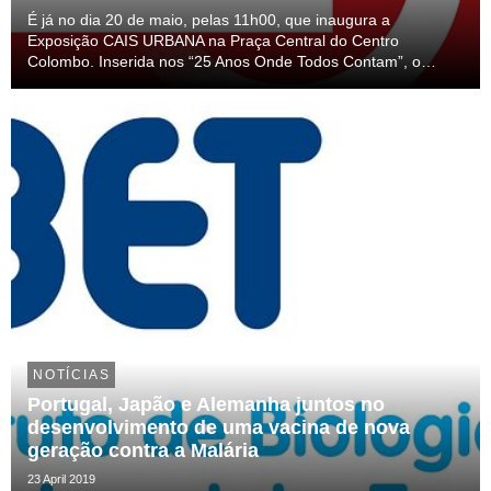
É já no dia 20 de maio, pelas 11h00, que inaugura a
Exposição CAIS URBANA na Praça Central do Centro
Colombo. Inserida nos “25 Anos Onde Todos Contam”, o
programa que reúne todas as iniciativas de comemorações do
25º aniversário da Associação CAIS, esta exposição junta 2...
NOTÍCIAS
Portugal, Japão e Alemanha juntos no
desenvolvimento de uma vacina de nova
geração contra a Malária
23 April 2019