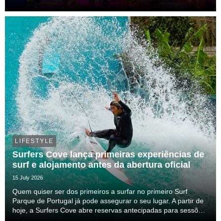
LIFESTYLE
Surfers Cove lança primeiras experiências de
surf e alojamento antes da abertura oficial
15 July 2026
Quem quiser ser dos primeiros a surfar no primeiro Surf
Parque de Portugal já pode assegurar o seu lugar. A partir de
hoje, a Surfers Cove abre reservas antecipadas para sessões
de surf e estadias com descontos até 30%.