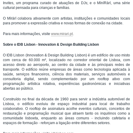
Invites, um programa curado de atuações de DJs; e o MīnīRārī, uma série
cultural pensada para crianças e famílias.
O Mīrārī colabora ativamente com artistas, instituições e comunidades locais
para promover a expressão criativa e novas formas de conexão na cidade.
Para mais informações, visite
www.mirari.pt
.
Sobre o IDB Lisbon - Innovation & Design Building Lisbon
O IDB Lisbon (Innovation & Design Building Lisbon) é um edifício de uso misto
com cerca de 60.000 m², localizado no corredor oriental de Lisboa, com
acesso direto ao aeroporto, ao centro da cidade e às principais redes de
transporte. O edifício reúne empresas de áreas como tecnologia aplicada à
saúde, serviços financeiros, ciência dos materiais, serviços automóveis e
consultoria digital, sendo complementado por um rooftop ativo com
programação artística rotativa, experiências gastronómicas e iniciativas
abertas ao público.
Construído no final da década de 1960 para servir a indústria automóvel de
Lisboa, o edifício evoluiu de espaço industrial para local de trabalho
colaborativo. O rooftop de assinatura acolhe eventos culturais, conceitos de
restauração e programação musical que atraem tanto os inquilinos como a
comunidade lisboeta, enquanto as áreas comuns - incluindo cafetaria e
espaços de formação - reforçam a ligação entre diferentes setores.