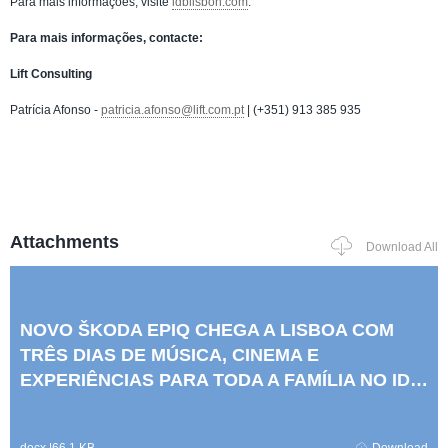
Para mais informações, visite
idblisbon.com
.
Para mais informações, contacte:
Lift Consulting
Patrícia Afonso -
patricia.afonso@lift.com.pt
| (+351) 913 385 935
Attachments
Download All
NOVO ŠKODA EPIQ CHEGA A LISBOA COM
TRÊS DIAS DE MÚSICA, CINEMA E
EXPERIÊNCIAS PARA TODA A FAMÍLIA NO IDB
ROOFTOP BY MĪRĀRĪ.docx