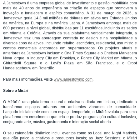
A Jamestown é uma empresa global de investimento e gestão imobiliária com
mais de 40 anos de experiência na criação de espaços que promovem a
inovação e fortalecem o espírito comunitário. A 31 de março de 2026, a
Jamestown geria 14,3 mil milhões de dólares em ativos nos Estados Unidos
da América, na Europa e na América Latina. A Jamestown emprega mais de
600 pessoas a nível global, distribuídas por 11 escritórios, incluindo as sedes
em Atlanta e Colónia. Através da sua plataforma verticalmente integrada, a
Jamestown traz uma abordagem centrada no design e na hospitalidade a
diversos tipos de ativos, incluindo retalho, escritórios, residencial, uso misto e
centros comerciais ancorados em supermercados. Os projetos atuais e
anteriores da Jamestown incluem o One Times Square e o Chelsea Market em
Nova Iorque, o Industry City em Brooklyn, o Ponce City Market em Atlanta, o
Ghirardelli Square e o Levi’s Plaza em São Francisco, e o Groot
Handelsgebouw em Roterdão.
Para mais informações, visite
www.jamestownlp.com
.
Sobre o Mīrārī
O Mīrārī é uma plataforma cultural e criativa sediada em Lisboa, dedicado a
transformar espaços urbanos em ambientes vibrantes de comunidade.
Lançado inicialmente como um espaço temporário, o Mīrārī evoluiu para uma
plataforma em crescimento que cria e produz programação cultural inclusiva,
conjugando arte, música, gastronomia e interação social aberta.
O seu calendário dinâmico inclui eventos como os Local and Night Markets,
que dão palco a criativos e produtores locais; as Jazz Sessions; o Mīrārī