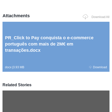
Attachments
Download All
PR_Click to Pay conquista o e-commerce
português com mais de 2M€ em
transações.docx
docx
|
3.93 MB
Download
Related Stories