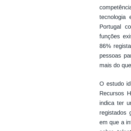
competênci
tecnologia
Portugal c
funções exi
86% regista
pessoas pa
mais do que
O estudo id
Recursos H
indica ter
registados
em que a in