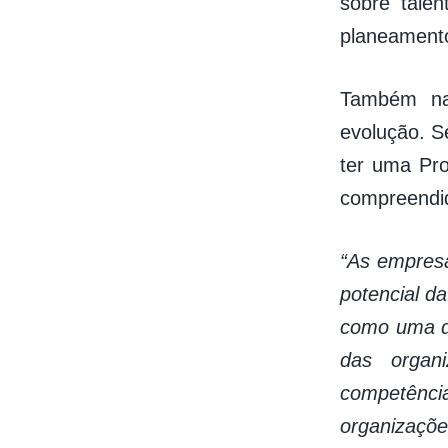
sobre tale
planeamento
Também na
evolução. S
ter uma Pro
compreendid
“As empresa
potencial da
como uma de
das organ
competênci
organizaçõe