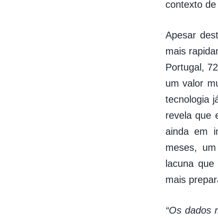
contexto de
Apesar dest
mais rapida
Portugal, 7
um valor mu
tecnologia 
revela que
ainda em in
meses, um 
lacuna que 
mais prepara
“Os dados m