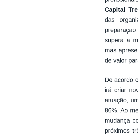
Capital Tr
das organi
preparação 
supera a mé
mas aprese
de valor pa
De acordo c
irá criar n
atuação, um
86%. Ao mes
mudança co
próximos t