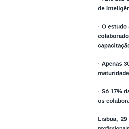
de Inteligên
·
O estudo
colaborador
capacitaçã
·
Apenas 30
maturidade
·
Só 17% da
os colabor
Lisboa, 2
profission