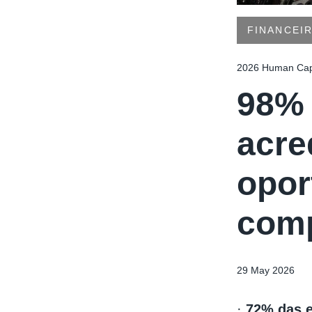
FINANCEI
2026 Human Capi
98% 
acred
opor
comp
29 May 2026
·
72% das e