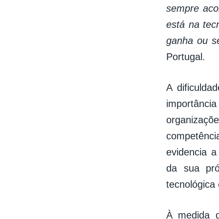
sempre aco
está na tec
ganha ou se
Portugal.
A dificulda
importância
organizaçõ
competência
evidencia 
da sua pró
tecnológica
À medida q