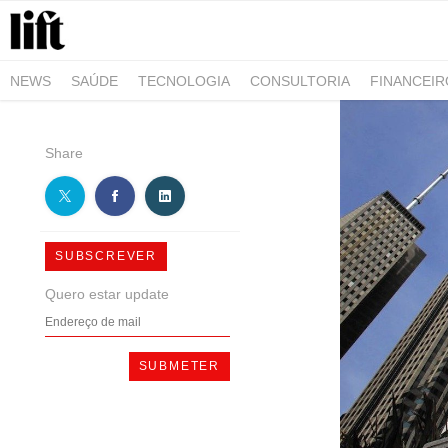
NEWS
SAÚDE
TECNOLOGIA
CONSULTORIA
FINANCEI
AGRO-ALIMENTAR
NEGÓCIOS & EMPRESAS
ARQUITETURA
Share
SUBSCREVER
Quero estar update