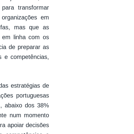
 para transformar
 organizações em
efas, mas que as
r em linha com os
cia de preparar as
s e competências,
das estratégias de
ções portuguesas
H, abaixo dos 38%
vante num momento
ra apoiar decisões