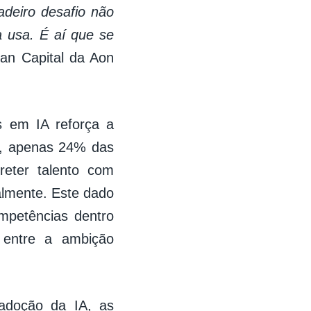
deiro desafio não
 usa. É aí que se
an Capital da Aon
s em IA reforça a
o, apenas 24% das
reter talento com
almente. Este dado
mpetências dentro
a entre a ambição
adoção da IA, as