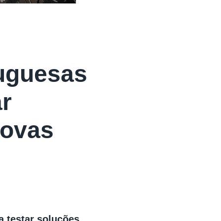
uguesas
ar
novas
 testar soluções