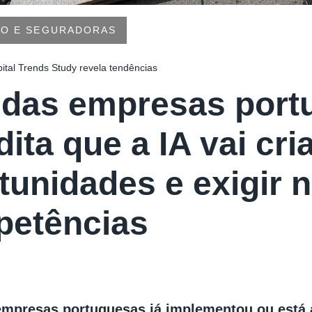
RO E SEGURADORAS
tal Trends Study revela tendências
das empresas port
ita que a IA vai cri
tunidades e exigir 
etências
mpresas portuguesas já implementou ou está a