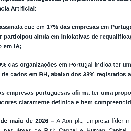
cia Artificial;
 assinala que em 17% das empresas em Portug
 participou ainda em iniciativas de requalific
o em IA;
% das organizações em Portugal indica ter um
 de dados em RH, abaixo dos 38% registados a 
s empresas portuguesas afirma ter uma propos
adores claramente definida e bem compreendid
9 de maio de 2026
– A Aon plc, empresa líder m
ais nas áreas de Risk Capital e Human Capital,