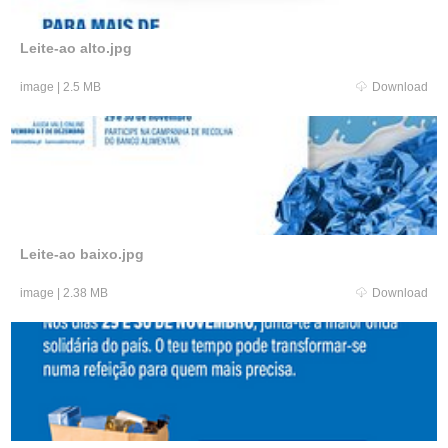
Leite-ao alto.jpg
image
|
2.5 MB
Download
Leite-ao baixo.jpg
image
|
2.38 MB
Download