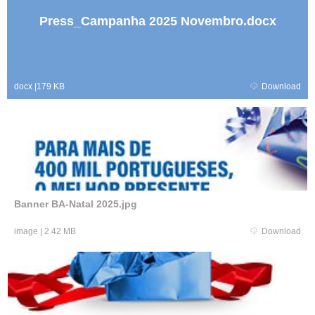
Press_Campanha 2025 Novembro.docx
docx
|
179 KB
Download
Banner BA-Natal 2025.jpg
image
|
2.42 MB
Download