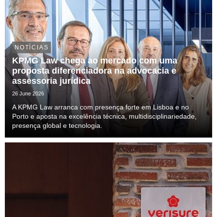
NOTÍCIAS
KPMG Law chega ao mercado com uma
proposta diferenciadora na advocacia e
assessoria jurídica
26 June 2026
A KPMG Law arranca com presença forte em Lisboa e no
Porto e aposta na excelência técnica, multidisciplinariedade,
presença global e tecnologia.