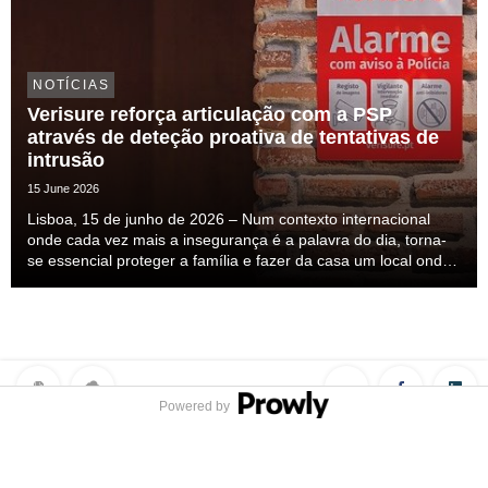
NOTÍCIAS
Verisure reforça articulação com a PSP
através de deteção proativa de tentativas de
intrusão
15 June 2026
Lisboa, 15 de junho de 2026 – Num contexto internacional
onde cada vez mais a insegurança é a palavra do dia, torna-
se essencial proteger a família e fazer da casa um local onde
nos sintamos seguros. Esta insegurança mais do que
percecionada ela é sentida, mas a solução ...
Powered by
Privacy Policy