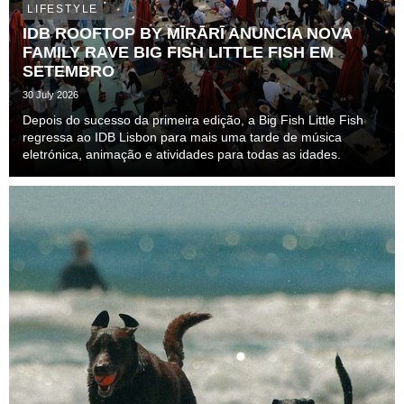
LIFESTYLE
IDB ROOFTOP BY MĪRĀRĪ ANUNCIA NOVA
FAMILY RAVE BIG FISH LITTLE FISH EM
SETEMBRO
30 July 2026
Depois do sucesso da primeira edição, a Big Fish Little Fish
regressa ao IDB Lisbon para mais uma tarde de música
eletrónica, animação e atividades para todas as idades.