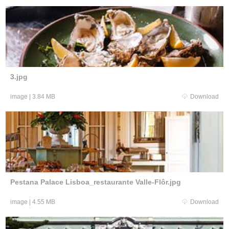
3.jpg
image
|
3.84 MB
Download
Pestana Palace Lisboa_restaurante Valle-Flôr.jpg
image
|
4.55 MB
Download