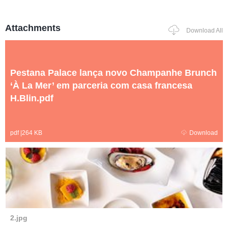
Attachments
Download All
Pestana Palace lança novo Champanhe Brunch
‘À La Mer’ em parceria com casa francesa
H.Blin.pdf
pdf
|
264 KB
Download
2.jpg