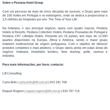
Sobre o Pestana Hotel Group
Com um percurso de mais de cinco décadas de sucesso, o Grupo gere mais
de 100 hotéis em Portugal e no estrangeiro, onde se dedica a proporcionar a
3,5 milhões de hóspedes por ano ‘The Time of Your Life’.
Na hotelaria, o seu principal negócio, opera com quatro marcas: Pestana
Hotels & Resorts, Pestana Collection Hotels, Pestana Pousadas de Portugal e
Pestana CR7 Lifestyle Hotels. Presente em 16 países, tem mais de 12.000
quartos disponíveis na Europa, África e América, sendo o maior grupo
hoteleiro multinacional de origem portuguesa. Com o objetivo de oferecer
produtos completos e mais atrativos, o Grupo opera ainda em outas áreas de
negócio: hotelaria, imobiliário turístico, ‘time sharing’, golfe, casinos e
indústria.
Para mais informações, por favor, contacte:
Lift Consulting
Carla Brito |
carla.brito@lift.com.pt
| 915 291 708
Raquel Rogeiro |
raquel.rogeiro@lift.com.pt
| 910 797 719