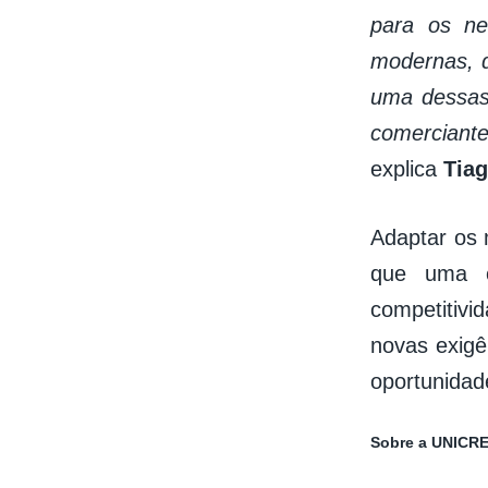
para os ne
modernas, q
uma dessas 
comerciant
explica
Tia
Adaptar os 
que uma c
competitivi
novas exigê
oportunidad
Sobre a UNICRE