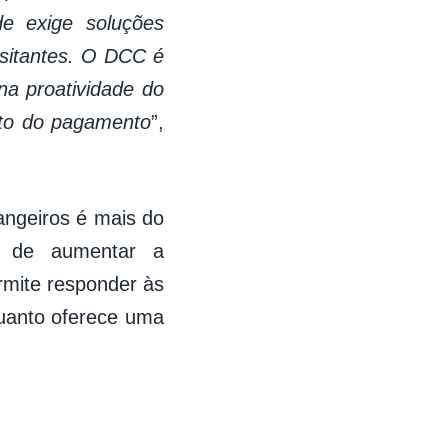
de exige soluções
isitantes. O DCC é
na proatividade do
nto do pagamento
”,
angeiros é mais do
z de aumentar a
rmite responder às
quanto oferece uma