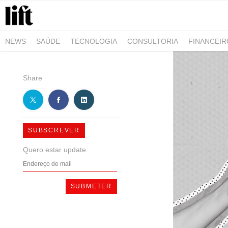
NEWS
SAÚDE
TECNOLOGIA
CONSULTORIA
FINANCEI
AGRO-ALIMENTAR
NEGÓCIOS & EMPRESAS
ARQUITETURA
Share
SUBSCREVER
Quero estar update