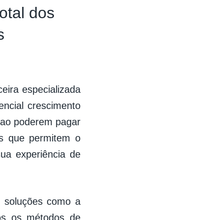
otal dos
s
nceira especializada
encial crescimento
s ao poderem pagar
es que permitem o
ua experiência de
l, soluções como a
os os métodos de