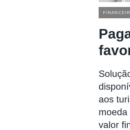
FINANCEI
Paga
favo
Soluçã
disponí
aos tur
moeda d
valor f