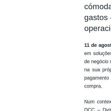
cómoda,
gastos
operaci
11 de agost
em soluções
de negócio 
na sua pró
pagamento 
compra.
Num context
DCC – Dyna