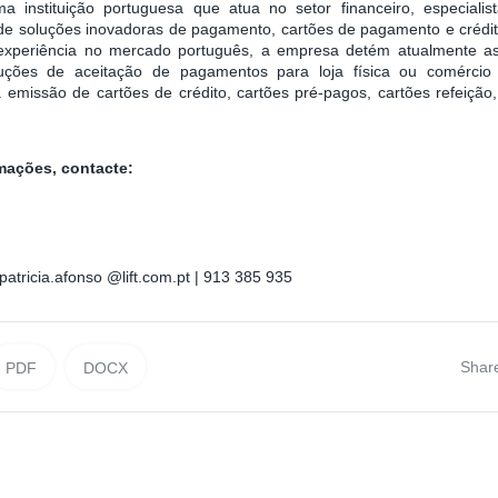
instituição portuguesa que atua no setor financeiro, especiali
o de soluções inovadoras de pagamento, cartões de pagamento e créd
experiência no mercado português, a empresa detém atualmente 
oluções de aceitação de pagamentos para loja física ou comérci
 emissão de cartões de crédito, cartões pré-pagos, cartões refeição,
mações, contacte:
 patricia.afonso @lift.com.pt | 913 385 935
Shar
PDF
DOCX