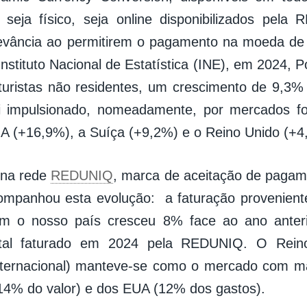
 seja físico, seja online disponibilizados pel
levância ao permitirem o pagamento na moeda de 
nstituto Nacional de Estatística (INE), em 2024, P
turistas não residentes, um crescimento de 9,3%
i impulsionado, nomeadamente, por mercados f
 (+16,9%), a Suíça (+9,2%) e o Reino Unido (+4
 na rede
REDUNIQ
, marca de aceitação de paga
mpanhou esta evolução: a faturação proveniente
ram o nosso país cresceu 8% face ao ano anteri
tal faturado em 2024 pela REDUNIQ. O Rein
nternacional) manteve-se como o mercado com ma
(14% do valor) e dos EUA (12% dos gastos).