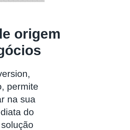
e origem
gócios
ersion,
, permite
ar na sua
diata do
 solução