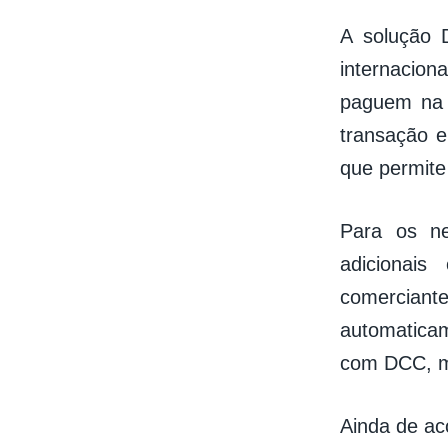
A solução 
internacion
paguem na s
transação e
que permite 
Para os ne
adicionai
comercian
automaticam
com DCC, ma
Ainda de a