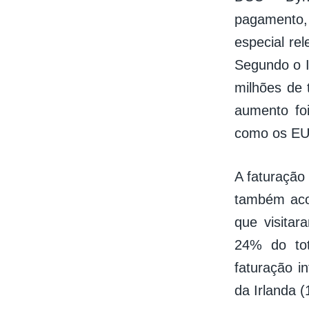
pagamento,
especial re
Segundo o I
milhões de 
aumento fo
como os EUA
A faturação
também aco
que visita
24% do to
faturação i
da Irlanda 