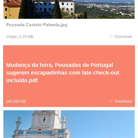
Pousada Castelo Palmela.jpg
image
|
1.29 MB
Download
Mudança da hora, Pousadas de Portugal
sugerem escapadinhas com late check-out
incluído.pdf
pdf
|
200 KB
Download