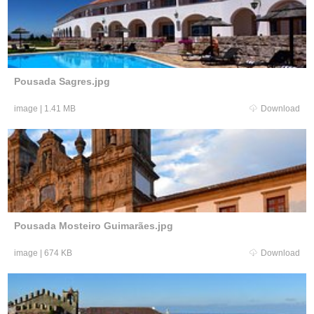
Pousada Sagres.jpg
image
|
1.41 MB
Download
Pousada Mosteiro Guimarães.jpg
image
|
674 KB
Download