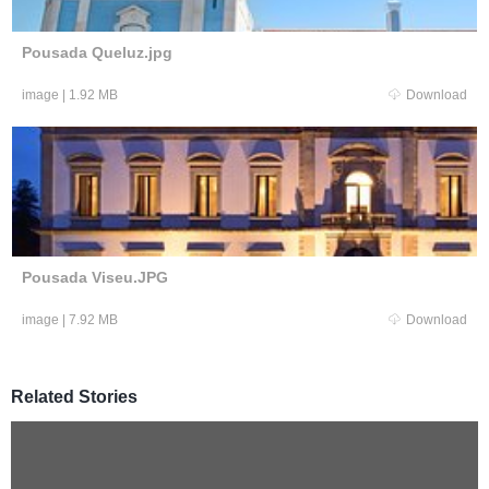
Pousada Queluz.jpg
image
|
1.92 MB
Download
Pousada Viseu.JPG
image
|
7.92 MB
Download
Related Stories