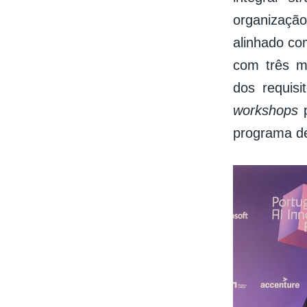
organização
alinhado co
com três 
dos requis
workshops
p
programa de