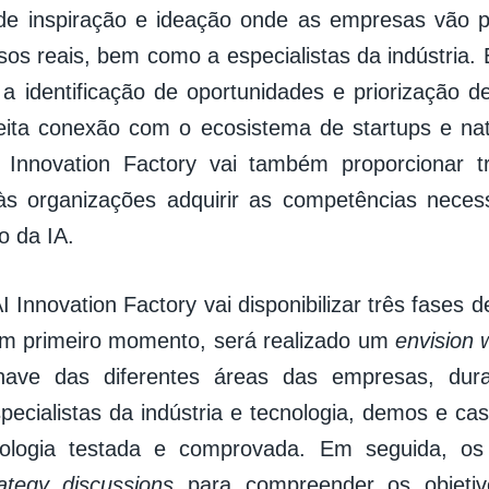
de inspiração e ideação onde as empresas vão p
os reais, bem como a especialistas da indústria. E
ar a identificação de oportunidades e priorização 
eita conexão com o ecosistema de startups e nati
I Innovation Factory vai também proporcionar t
às organizações adquirir as competências necess
o da IA.
I Innovation Factory vai disponibilizar três fases d
um primeiro momento, será realizado um
envision
chave das diferentes áreas das empresas, dur
pecialistas da indústria e tecnologia, demos e cas
logia testada e comprovada. Em seguida, os p
rategy discussions
para compreender os objetiv