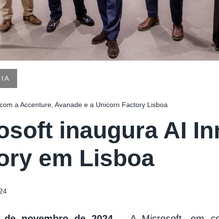
IA
com a Accenture, Avanade e a Unicorn Factory Lisboa
osoft inaugura AI I
ory em Lisboa
24
3 de novembro de 2024
– A Microsoft, em c