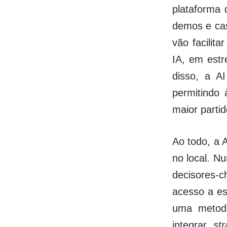
plataforma 
demos e cas
vão facilit
IA, em estr
disso, a A
permitindo 
maior partid
Ao todo, a A
no local. N
decisores-
acesso a es
uma metodo
integrar
st