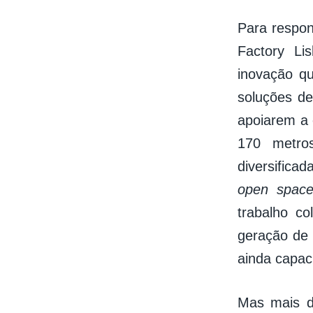
Para respon
Factory Li
inovação q
soluções d
apoiarem a 
170 metro
diversifica
open spac
trabalho c
geração de 
ainda capac
Mas mais d