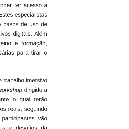
oder ter acesso a
stes especialistas
de casos de uso de
vos digitais. Além
reino e formação,
árias para tirar o
e trabalho imersivo
 workshop
dirigido a
ante o qual terão
os reais, seguindo
articipantes vão
os e desafios da