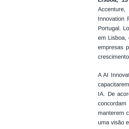
Accenture,
Innovation 
Portugal. L
em Lisboa, 
empresas pú
crescimento
A AI Innova
capacitarem
IA. De aco
concordam
manterem c
uma visão e