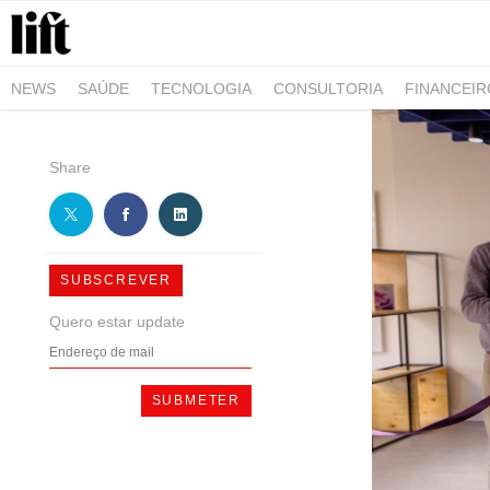
NEWS
SAÚDE
TECNOLOGIA
CONSULTORIA
FINANCEI
AGRO-ALIMENTAR
NEGÓCIOS & EMPRESAS
ARQUITETURA
Share
SUBSCREVER
Quero estar update