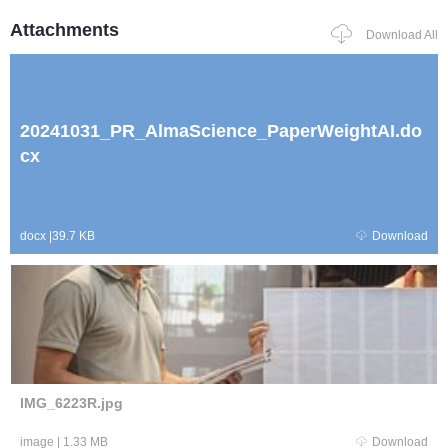
Attachments
Download All
20241031_PR_AlmaScience_PaperWeightAI.do
cx
docx
|
39.7 KB
Download
IMG_6223R.jpg
image
|
1.33 MB
Download