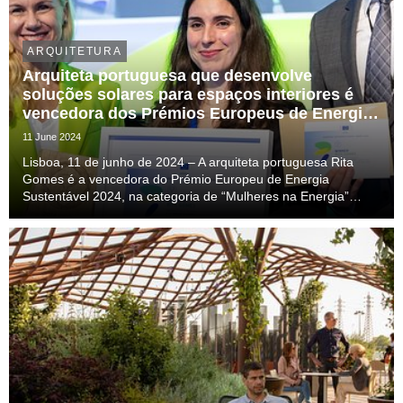
ARQUITETURA
Arquiteta portuguesa que desenvolve
soluções solares para espaços interiores é
vencedora dos Prémios Europeus de Energia
Sustentável 2024
11 June 2024
Lisboa, 11 de junho de 2024 – A arquiteta portuguesa Rita
Gomes é a vencedora do Prémio Europeu de Energia
Sustentável 2024, na categoria de “Mulheres na Energia”
(Woman in Energy), pelo trabalho desenvolvido pela sua start-
up Seenergy, pioneira na utilização de soluções...