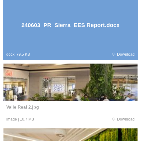
240603_PR_Sierra_EES Report.docx
docx
|
79.5 KB
Download
Valle Real 2.jpg
image
|
10.7 MB
Download