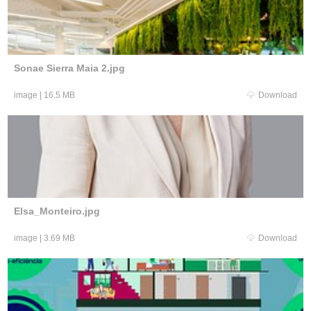
Sonae Sierra Maia 2.jpg
image
|
16.5 MB
Download
Elsa_Monteiro.jpg
image
|
3.69 MB
Download